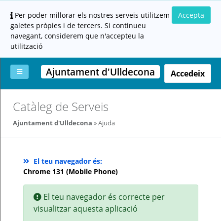
Per poder millorar els nostres serveis utilitzem
Accepta
galetes pròpies i de tercers. Si continueu
navegant, considerem que n'accepteu la
utilització
Ajuntament d'Ulldecona
Accedeix
La
Aportar
Carpeta
Altres
Ajuda
Catàleg de Serveis
meva
documentació
ciutadana
carpeta
(altres
Ajuntament d'Ulldecona
Ajuda
administracions)
El teu navegador és:
Chrome 131 (Mobile Phone)
El teu navegador és correcte per
Servei
prestat
visualitzar aquesta aplicació
per: