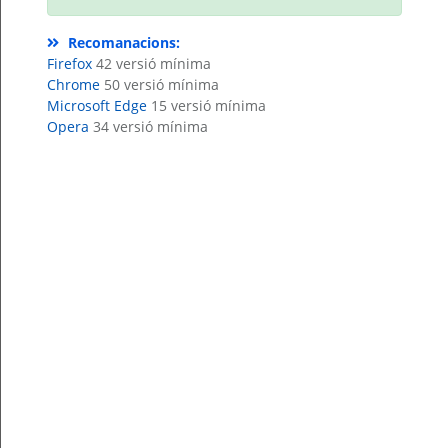
Per
Recomanacions:
qualsevol
consulta
Firefox
42 versió mínima
o
incidència,
Chrome
50 versió mínima
si
Microsoft Edge
15 versió mínima
us
plau
Opera
34 versió mínima
poseu-
vos
en
contacte
amb
el
vostre
ajuntament.