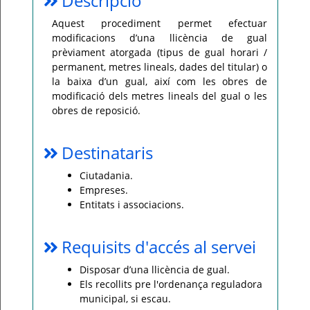
Descripció
Per
Aquest procediment permet efectuar
qualsevol
modificacions d’una llicència de gual
consulta
o
prèviament atorgada (tipus de gual horari /
incidència,
si
permanent, metres lineals, dades del titular) o
us
la baixa d’un gual, així com les obres de
plau
poseu-
modificació dels metres lineals del gual o les
vos
obres de reposició.
en
contacte
amb
el
vostre
Destinataris
ajuntament.
Ciutadania.
Empreses.
Entitats i associacions.
Requisits d'accés al servei
Disposar d’una llicència de gual.
Els recollits pre l'ordenança reguladora
municipal, si escau.