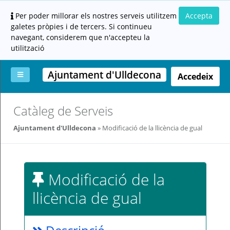
Per poder millorar els nostres serveis utilitzem
Accepta
galetes pròpies i de tercers. Si continueu
navegant, considerem que n'accepteu la
utilització
Ajuntament d'Ulldecona
Accedeix
La
Aportar
Carpeta
Altres
Ajuda
Catàleg de Serveis
meva
documentació
ciutadana
carpeta
(altres
Ajuntament d'Ulldecona
Modificació de la llicència de gual
administracions)
Modificació de la
llicència de gual
Servei
prestat
per: