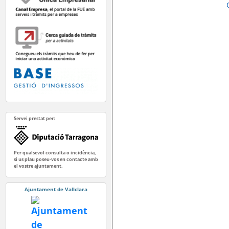
Servei prestat per:
Per qualsevol consulta o incidència,
si us plau poseu-vos en contacte amb
el vostre ajuntament.
Ajuntament de Vallclara