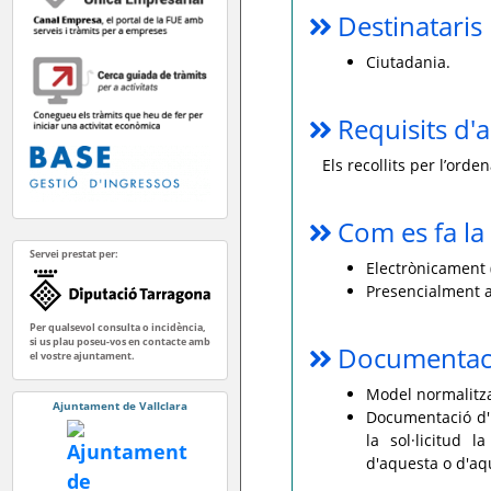
Destinataris
Ciutadania.
Requisits d'a
Els recollits per l’ord
Com es fa la 
Servei prestat per:
Electrònicament (
Presencialment a
Per qualsevol consulta o incidència,
si us plau poseu-vos en contacte amb
Documentaci
el vostre ajuntament.
Model normalitzat
Ajuntament de Vallclara
Documentació d'i
la sol·licitud 
d'aquesta o d'aq