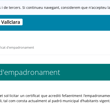
s i de tercers. Si continueu navegant, considerem que n'accepteu la 
Vallclara
ficat d'empadronament
t d'empadronament
t sol·licitar un certificat que acrediti fefaentment l’empadroname
li, tal com consta actualment al padró municipal d’habitants vigent