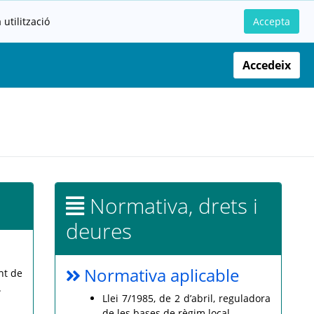
utilització
Accepta
Accedeix
Normativa, drets i
deures
Normativa aplicable
nt de
.
Llei 7/1985, de 2 d’abril, reguladora
de les bases de règim local.