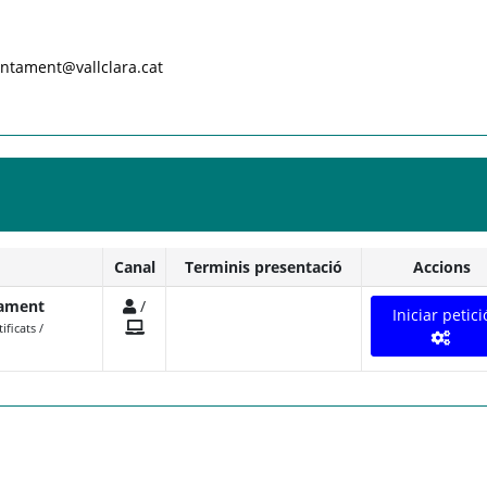
untament@vallclara.cat
Canal
Terminis presentació
Accions
nament
/
Iniciar petici
ificats /