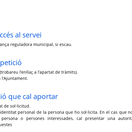
ccés al servei
enança reguladora municipal, si escau.
petició
trobareu l’enllaç a l’apartat de tràmits).
 l’Ajuntament.
ó que cal aportar
 de sol·licitud.
dentitat personal de la persona que ho sol·licita. En el cas que no
la persona o persones interessades, cal presentar una autorit
uestes