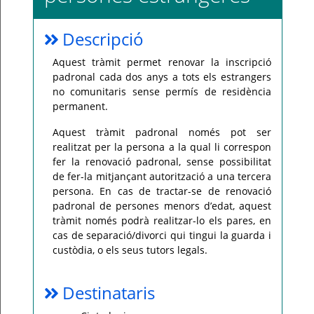
Per
qualsevol
Descripció
consulta
o
incidència,
Aquest tràmit permet renovar la inscripció
si
us
padronal cada dos anys a tots els estrangers
plau
no comunitaris sense permís de residència
poseu-
vos
permanent.
en
contacte
amb
Aquest tràmit padronal només pot ser
el
realitzat per la persona a la qual li correspon
vostre
ajuntament.
fer la renovació padronal, sense possibilitat
de fer-la mitjançant autorització a una tercera
persona. En cas de tractar-se de renovació
padronal de persones menors d’edat, aquest
tràmit només podrà realitzar-lo els pares, en
cas de separació/divorci qui tingui la guarda i
custòdia, o els seus tutors legals.
Destinataris