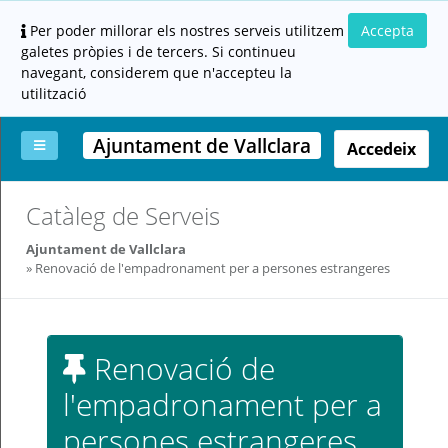
Per poder millorar els nostres serveis utilitzem
Accepta
galetes pròpies i de tercers. Si continueu
navegant, considerem que n'accepteu la
utilització
Ajuntament de Vallclara
Accedeix
La
Aportar
Carpeta
Altres
Ajuda
Catàleg de Serveis
meva
documentació
ciutadana
carpeta
(altres
Ajuntament de Vallclara
administracions)
Renovació de l'empadronament per a persones estrangeres
Renovació de
l'empadronament per a
Servei
prestat
persones estrangeres
per: