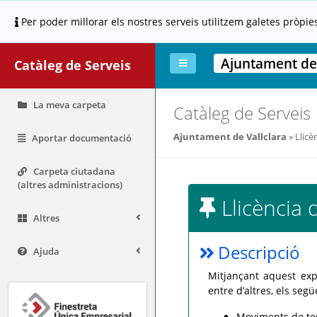
Per poder millorar els nostres serveis utilitzem galetes pròpie
Ajuntament de 
Catàleg de Serveis
La meva carpeta
Catàleg de Serveis
Ajuntament de Vallclara
Llicè
Aportar documentació
Carpeta ciutadana
(altres administracions)
Llicència 
Altres
Descripció
Ajuda
Mitjançant aquest expe
entre d’altres, els segü
Moviments de ter