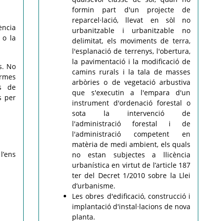
formin part d'un projecte de
reparcel·lació, llevat en sòl no
ència
urbanitzable i urbanitzable no
 o la
delimitat, els moviments de terra,
l'esplanació de terrenys, l'obertura,
la pavimentació i la modificació de
s. No
camins rurals i la tala de masses
ormes
arbòries o de vegetació arbustiva
es de
que s'executin a l'empara d'un
s per
instrument d'ordenació forestal o
sota la intervenció de
l'administració forestal i de
l'administració competent en
matèria de medi ambient, els quals
l’ens
no estan subjectes a llicència
urbanística en virtut de l’article 187
ter del Decret 1/2010 sobre la Llei
d’urbanisme.
Les obres d'edificació, construcció i
implantació d'instal·lacions de nova
planta.