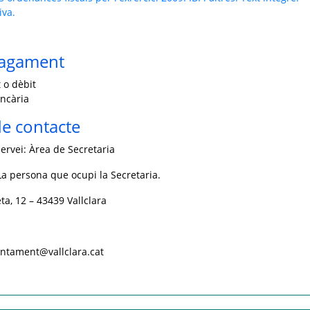
iva.
pagament
 o dèbit
ncària
e contacte
ervei: Àrea de Secretaria
a persona que ocupi la Secretaria.
ta, 12 – 43439 Vallclara
untament@vallclara.cat