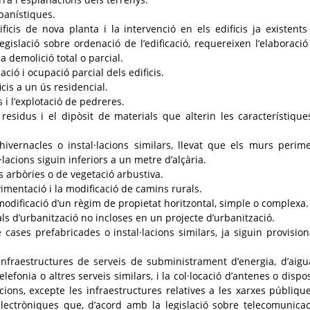
banístiques.
ificis de nova planta i la intervenció en els edificis ja existents
egislació sobre ordenació de l’edificació, requereixen l’elaboració
la demolició total o parcial.
ació i ocupació parcial dels edificis.
icis a un ús residencial.
s i l’explotació de pedreres.
residus i el dipòsit de materials que alterin les característique
d’hivernacles o instal·lacions similars, llevat que els murs perime
·lacions siguin inferiors a un metre d’alçària.
s arbòries o de vegetació arbustiva.
vimentació i la modificació de camins rurals.
modificació d’un règim de propietat horitzontal, simple o complexa.
ls d’urbanització no incloses en un projecte d’urbanització.
e cases prefabricades o instal·lacions similars, ja siguin provision
d’infraestructures de serveis de subministrament d’energia, d’aigu
lefonia o altres serveis similars, i la col·locació d’antenes o dispos
ions, excepte les infraestructures relatives a les xarxes públiqu
lectròniques que, d’acord amb la legislació sobre telecomunicac