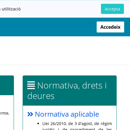
utilització
Accepta
Accedeix
Normativa, drets i
deures
Normativa aplicable
erme,
Llei 26/2010, de 3 d'agost, de règim
jurídic i de procediment de les