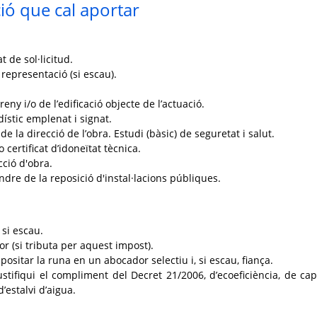
ó que cal aportar
:
 de sol·licitud.
 representació (si escau).
reny i/o de l’edificació objecte de l’actuació.
ístic emplenat i signat.
de la direcció de l’obra. Estudi (bàsic) de seguretat i salut.
o certificat d’idoneïtat tècnica.
cció d'obra.
dre de la reposició d'instal·lacions públiques.
 si escau.
or (si tributa per aquest impost).
sitar la runa en un abocador selectiu i, si escau, fiança.
stifiqui el compliment del Decret 21/2006, d’ecoeficiència, de cap
d’estalvi d’aigua.