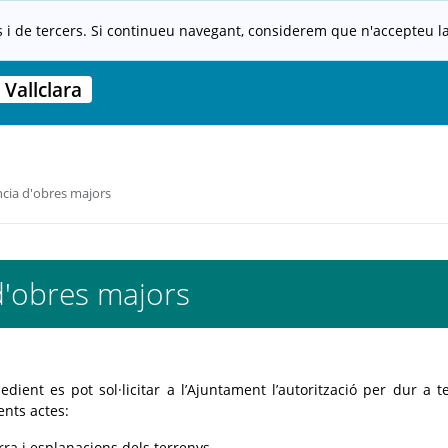
s i de tercers. Si continueu navegant, considerem que n'accepteu la 
Vallclara
ncia d'obres majors
d'obres majors
dient es pot sol·licitar a l’Ajuntament l’autorització per dur a t
ents actes:
ra i esplanacions dels terrenys.