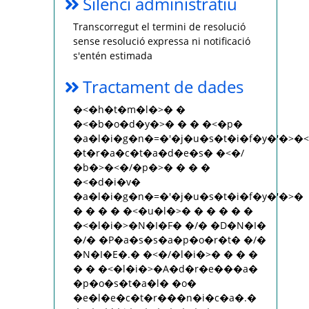
Silenci administratiu
Transcorregut el termini de resolució
sense resolució expressa ni notificació
s'entén estimada
Tractament de dades
�<�h�t�m�l�>� �
�<�b�o�d�y�>� � � �<�p�
�a�l�i�g�n�=�'�j�u�s�t�i�f�y�'�>
�t�r�a�c�t�a�d�e�s� �<�/
�b�>�<�/�p�>� � � �
�<�d�i�v�
�a�l�i�g�n�=�'�j�u�s�t�i�f�y�'�>�
� � � � �<�u�l�>� � � � � �
�<�l�i�>�N�I�F� �/� �D�N�I�
�/� �P�a�s�s�a�p�o�r�t� �/�
�N�I�E�.� �<�/�l�i�>� � � �
� � �<�l�i�>�A�d�r�e���a�
�p�o�s�t�a�l� �o�
�e�l�e�c�t�r���n�i�c�a�.�