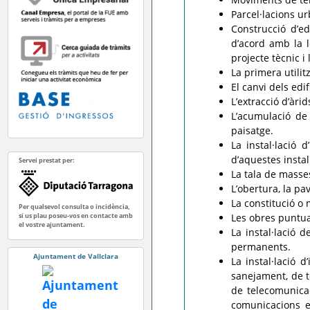
Parcel·lacions ur
Construcció d’ed
d’acord amb la l
projecte tècnic i 
La primera utilitz
El canvi dels edif
L’extracció d’àrid
L’acumulació de 
paisatge.
La instal·lació 
d’aquestes instal
Servei prestat per:
La tala de masse
L’obertura, la pa
La constitució o 
Per qualsevol consulta o incidència,
si us plau poseu-vos en contacte amb
Les obres puntua
el vostre ajuntament.
La instal·lació d
permanents.
Ajuntament de Vallclara
La instal·lació 
sanejament, de te
de telecomunicac
comunicacions e