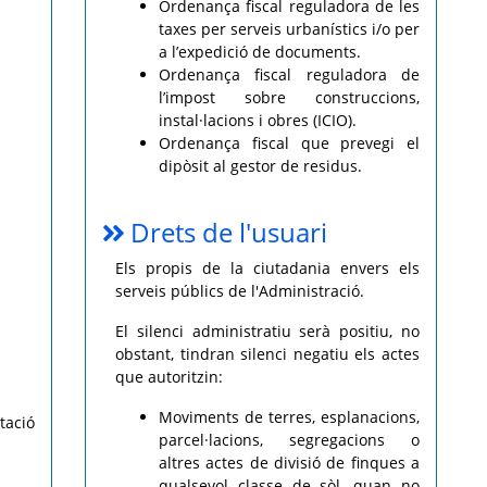
Ordenança fiscal reguladora de les
taxes per serveis urbanístics i/o per
a l’expedició de documents.
Ordenança fiscal reguladora de
l’impost sobre construccions,
instal·lacions i obres (ICIO).
Ordenança fiscal que prevegi el
dipòsit al gestor de residus.
Drets de l'usuari
Els propis de la ciutadania envers els
serveis públics de l'Administració.
El silenci administratiu serà positiu, no
obstant, tindran silenci negatiu els actes
que autoritzin:
Moviments de terres, esplanacions,
tació
parcel·lacions, segregacions o
altres actes de divisió de finques a
qualsevol classe de sòl, quan no