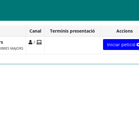
Canal
Terminis presentació
Accions
rs
/
Iniciar petició
'OBRES MAJORS