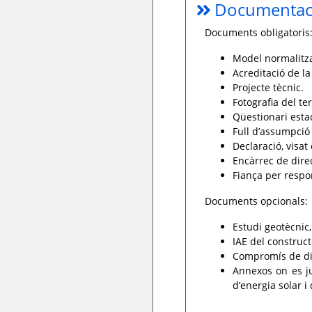
Documentaci
Documents obligatoris
Model normalitzat
Acreditació de la
Projecte tècnic.
Fotografia del ter
Qüestionari estad
Full d’assumpció 
Declaració, visat 
Encàrrec de dire
Fiança per respon
Documents opcionals:
Estudi geotècnic,
IAE del construct
Compromís de dipo
Annexos on es ju
d’energia solar i 