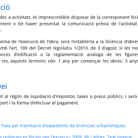
ció
des a activitats, és imprescindible disposar de la corresponent llic
liment o bé haver presentat la comunicació prèvia de l'activitat
.
ma de l’execució de l’obra, serà l’establerta a la llicència d’obre
amb l’art. 189 del Decret legislatiu 1/2010, de 3 d’agost, si les n
ances d’edificació o la reglamentació anàloga de les figur
res, aquests terminis són: 1 any per començar les obres; 3 any
vei
t al règim de liquidació d'impostos, taxes o preus públics, i serà 
port i la forma d’efectuar el pagament.
 Taxa per tramitació d’expedients de llicències urbanístiques.
 ordenances fiscals per l'exrercici 2009: IBI i altres. Text integre.