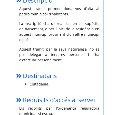
Descripció
Per
Aquest tràmit permet donar-vos d’alta al
qualsevol
padró municipal d’habitants.
consulta
o
incidència,
La inscripció s’ha de realitzar en els supòsits
si
us
de naixement, o per l'inici de la residència en
plau
aquest municipi provinent d’un altre municipi
poseu-
vos
o país.
en
contacte
amb
Aquest tràmit, per la seva naturalesa, no es
el
vostre
pot delegar a terceres persones i s’ha
ajuntament.
d’efectuar personalment.
Destinataris
Ciutadania.
Requisits d'accés al servei
Els recollits per l’ordenança reguladora
municipal, si escau.