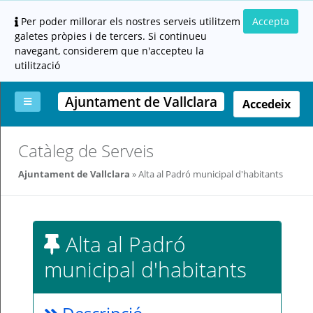
Per poder millorar els nostres serveis utilitzem
Accepta
galetes pròpies i de tercers. Si continueu
navegant, considerem que n'accepteu la
utilització
Ajuntament de Vallclara
Accedeix
La
Aportar
Carpeta
Altres
Ajuda
Catàleg de Serveis
meva
documentació
ciutadana
carpeta
(altres
Ajuntament de Vallclara
Alta al Padró municipal d'habitants
administracions)
Alta al Padró
municipal d'habitants
Servei
prestat
per: