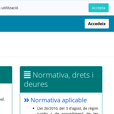
utilització
Accepta
Accedeix
Normativa, drets i
deures
Normativa aplicable
al.
Llei 26/2010, del 3 d'agost, de règim
jurídic i de procediment de les