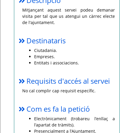
Descripció
Per
Mitjançant aquest servei podeu demanar
qualsevol
visita per tal que us atengui un càrrec electe
consulta
o
de l'ajuntament.
incidència,
si
us
plau
Destinataris
poseu-
vos
en
Ciutadania.
contacte
amb
Empreses.
el
Entitats i associacions.
vostre
ajuntament.
Requisits d'accés al servei
No cal complir cap requisit específic.
Com es fa la petició
Electrònicament (trobareu l’enllaç a
l’apartat de tràmits).
Presencialment a l’Ajuntament.