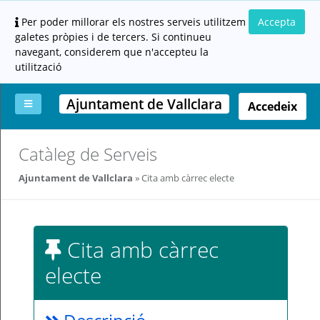
Per poder millorar els nostres serveis utilitzem
Accepta
galetes pròpies i de tercers. Si continueu
navegant, considerem que n'accepteu la
utilització
Ajuntament de Vallclara
Accedeix
La
Aportar
Carpeta
Altres
Ajuda
Catàleg de Serveis
meva
documentació
ciutadana
carpeta
(altres
Ajuntament de Vallclara
Cita amb càrrec electe
administracions)
Cita amb càrrec
electe
Servei
prestat
per: