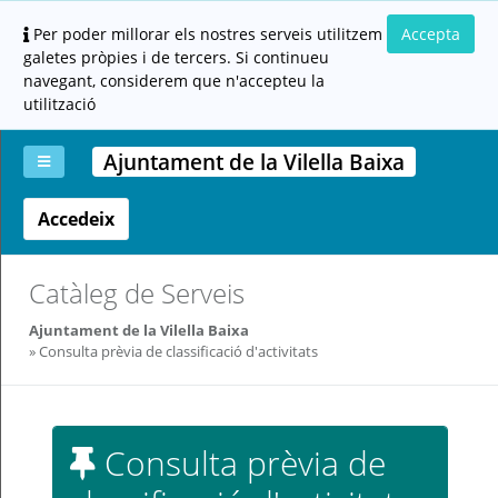
Per poder millorar els nostres serveis utilitzem
Accepta
galetes pròpies i de tercers. Si continueu
navegant, considerem que n'accepteu la
utilització
Ajuntament de la Vilella Baixa
Accedeix
La
Aportar
Carpeta
Altres
Ajuda
meva
documentació
ciutadana
carpeta
(altres
administracions)
Catàleg de Serveis
Ajuntament de la Vilella Baixa
Consulta prèvia de classificació d'activitats
Servei
Consulta prèvia de
prestat
per: