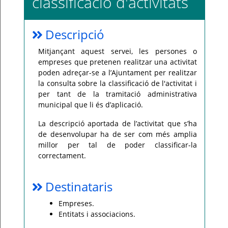
classificació d'activitats
Per
qualsevol
consulta
Descripció
o
incidència,
si
Mitjançant aquest servei, les persones o
us
plau
empreses que pretenen realitzar una activitat
poseu-
poden adreçar-se a l’Ajuntament per realitzar
vos
en
la consulta sobre la classificació de l'activitat i
contacte
per tant de la tramitació administrativa
amb
el
municipal que li és d’aplicació.
vostre
ajuntament.
La descripció aportada de l’activitat que s’ha
de desenvolupar ha de ser com més amplia
millor per tal de poder classificar-la
correctament.
Destinataris
Empreses.
Entitats i associacions.