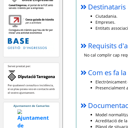
Destinataris
Ciutadania.
Empreses.
Entitats associac
Requisits d'a
No cal complir cap requ
Servei prestat per:
Com es fa la 
Electrònicament (
Per qualsevol consulta o incidència,
Presencialment a
si us plau poseu-vos en contacte amb
el vostre ajuntament.
Documentaci
Ajuntament de Camarles
Model normalitzat
Acreditació de la
Plànol de situaci