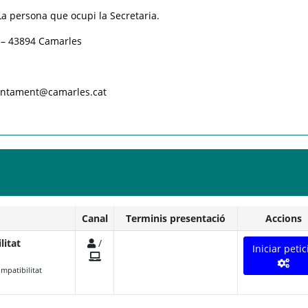
a persona que ocupi la Secretaria.
0 – 43894 Camarles
juntament@camarles.cat
Canal
Terminis presentació
Accions
litat
/
Iniciar petic
mpatibilitat