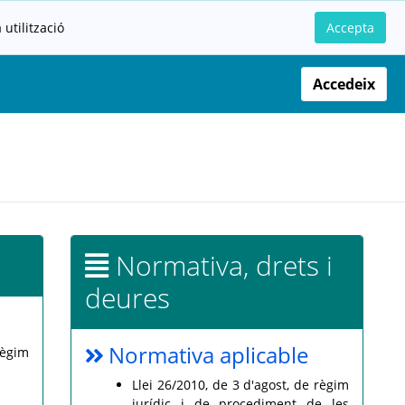
utilització
Accepta
Accedeix
Normativa, drets i
deures
Normativa aplicable
règim
Llei 26/2010, de 3 d'agost, de règim
jurídic i de procediment de les