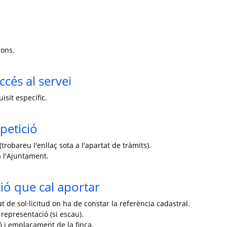
ions.
ccés al servei
isit específic.
petició
trobareu l'enllaç sota a l'apartat de tràmits).
 l'Ajuntament.
ó que cal aportar
 de sol·licitud on ha de constar la referència cadastral.
 representació (si escau).
ó i emplaçament de la finca.