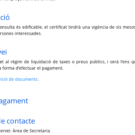
ció
consulta és edificable, el certificat tindrà una vigència de sis meso
ersones interessades.
vei
t al règim de liquidació de taxes o preus públics, i serà l’ens q
la forma d’efectuar el pagament.
ició de documents.
pagament
e contacte
ervei: Àrea de Secretaria