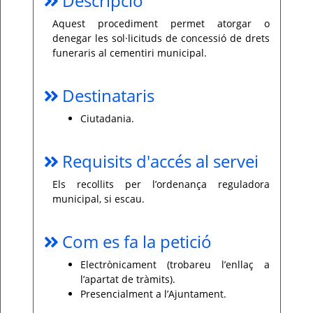
Descripció
Per
Aquest procediment permet atorgar o
qualsevol
denegar les sol·licituds de concessió de drets
consulta
o
funeraris al cementiri municipal.
incidència,
si
us
plau
Destinataris
poseu-
vos
en
Ciutadania.
contacte
amb
el
vostre
Requisits d'accés al servei
ajuntament.
Els recollits per l’ordenança reguladora
municipal, si escau.
Com es fa la petició
Electrònicament (trobareu l’enllaç a
l’apartat de tràmits).
Presencialment a l’Ajuntament.