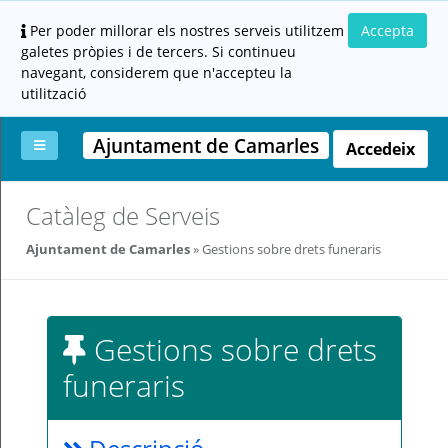
Per poder millorar els nostres serveis utilitzem
Accepta
galetes pròpies i de tercers. Si continueu
navegant, considerem que n'accepteu la
utilització
Ajuntament de Camarles
Accedeix
La
Aportar
Carpeta
Altres
Ajuda
Catàleg de Serveis
meva
documentació
ciutadana
carpeta
(altres
Ajuntament de Camarles
Gestions sobre drets funeraris
administracions)
Gestions sobre drets
funeraris
Servei
prestat
per: