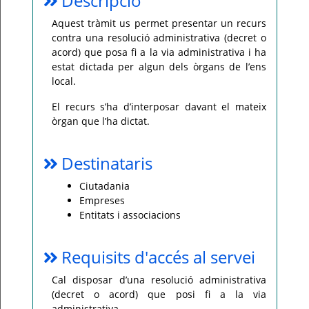
Descripció
Per
Aquest tràmit us permet presentar un recurs
qualsevol
contra una resolució administrativa (decret o
consulta
o
acord) que posa fi a la via administrativa i ha
incidència,
si
estat dictada per algun dels òrgans de l’ens
us
local.
plau
poseu-
vos
El recurs s’ha d’interposar davant el mateix
en
contacte
òrgan que l’ha dictat.
amb
el
vostre
ajuntament.
Destinataris
Ciutadania
Empreses
Entitats i associacions
Requisits d'accés al servei
Cal disposar d’una resolució administrativa
(decret o acord) que posi fi a la via
administrativa.