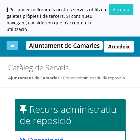
Per poder millorar els nostres serveis utilitzem
Accepta
galetes pròpies i de tercers. Si continueu
navegant, considerem que n'accepteu la
utilització
Ajuntament de Camarles
Accedeix
La
Aportar
Carpeta
Altres
Ajuda
Catàleg de Serveis
meva
documentació
ciutadana
carpeta
(altres
Ajuntament de Camarles
Recurs administratiu de reposició
administracions)
Recurs administratiu
de reposició
Servei
prestat
per: