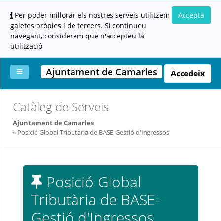
Per poder millorar els nostres serveis utilitzem
Accepta
galetes pròpies i de tercers. Si continueu
navegant, considerem que n'accepteu la
utilització
Ajuntament de Camarles
Accedeix
La
Aportar
Carpeta
Altres
Ajuda
Catàleg de Serveis
meva
documentació
ciutadana
carpeta
(altres
Ajuntament de Camarles
administracions)
Posició Global Tributària de BASE-Gestió d'Ingressos
Posició Global
Tributària de BASE-
Servei
prestat
Gestió d'Ingressos
per: