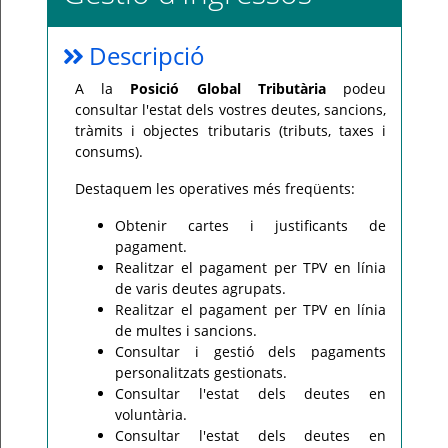
Per
qualsevol
Descripció
consulta
o
incidència,
A la
Posició Global Tributària
podeu
si
us
consultar l'estat dels vostres deutes, sancions,
plau
tràmits i objectes tributaris (tributs, taxes i
poseu-
vos
consums).
en
contacte
amb
Destaquem les operatives més freqüents:
el
vostre
ajuntament.
Obtenir cartes i justificants de
pagament.
Realitzar el pagament per TPV en línia
de varis deutes agrupats.
Realitzar el pagament per TPV en línia
de multes i sancions.
Consultar i gestió dels pagaments
personalitzats gestionats.
Consultar l'estat dels deutes en
voluntària.
Consultar l'estat dels deutes en