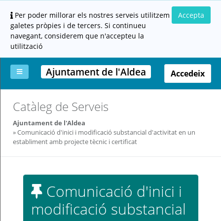
Per poder millorar els nostres serveis utilitzem
Accepta
galetes pròpies i de tercers. Si continueu
navegant, considerem que n'accepteu la
utilització
Ajuntament de l'Aldea
Accedeix
La
Aportar
Carpeta
Altres
Ajuda
Catàleg de Serveis
meva
documentació
ciutadana
carpeta
(altres
Ajuntament de l'Aldea
administracions)
Comunicació d'inici i modificació substancial d'activitat en un
establiment amb projecte tècnic i certificat
Comunicació d'inici i
Servei
modificació substancial
prestat
per: