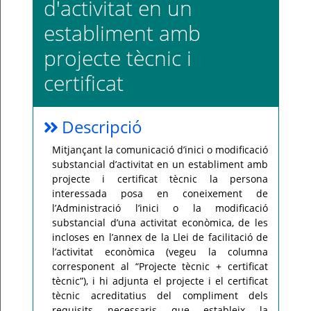
d'activitat en un
Per
establiment amb
qualsevol
consulta
o
projecte tècnic i
incidència,
si
us
certificat
plau
poseu-
vos
en
contacte
Descripció
amb
el
vostre
Mitjançant la comunicació d’inici o modificació
ajuntament.
substancial d’activitat en un establiment amb
projecte i certificat tècnic la persona
interessada posa en coneixement de
l’Administració l’inici o la modificació
substancial d’una activitat econòmica, de les
incloses en l’annex de la Llei de facilitació de
l’activitat econòmica (vegeu la columna
corresponent al “Projecte tècnic + certificat
tècnic”), i hi adjunta el projecte i el certificat
tècnic acreditatius del compliment dels
requisits necessaris que estableix la