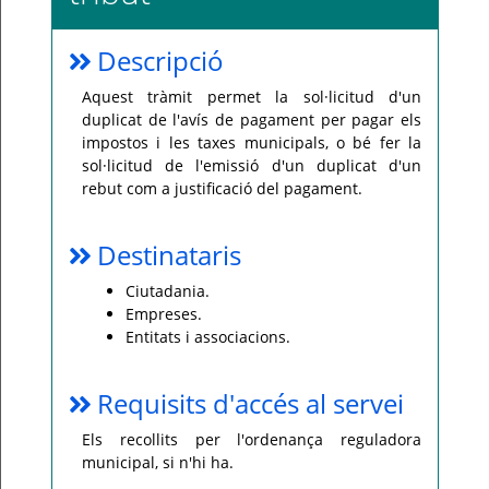
Per
qualsevol
Descripció
consulta
o
incidència,
Aquest tràmit permet la sol·licitud d'un
si
us
duplicat de l'avís de pagament per pagar els
plau
impostos i les taxes municipals, o bé fer la
poseu-
vos
sol·licitud de l'emissió d'un duplicat d'un
en
rebut com a justificació del pagament.
contacte
amb
el
vostre
ajuntament.
Destinataris
Ciutadania.
Empreses.
Entitats i associacions.
Requisits d'accés al servei
Els recollits per l'ordenança reguladora
municipal, si n'hi ha.