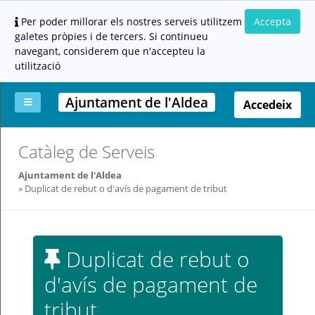
Per poder millorar els nostres serveis utilitzem
Accepta
galetes pròpies i de tercers. Si continueu
navegant, considerem que n'accepteu la
utilització
Ajuntament de l'Aldea
Accedeix
La
Aportar
Carpeta
Altres
Ajuda
Catàleg de Serveis
meva
documentació
ciutadana
carpeta
(altres
Ajuntament de l'Aldea
administracions)
Duplicat de rebut o d'avís de pagament de tribut
Duplicat de rebut o
d'avís de pagament de
Servei
prestat
tribut
per: