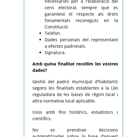
necessàries per a l'elaboració del
cens electoral, sempre que es
garanteixi el respecte als drets
fonamentals reconeguts en la
Constitució.
Telèfon.
Dades personals del representant
a efectes padronals.
Signatura.
Amb quina finalitat recollim les vostres
dades?
Gestió del padró municipal d'habitants
segons les finalitats establertes a la Llei
reguladora de les bases de règim local i
altra normativa local aplicable.
Usos amb fins històrics, estadístics i
científics.
No es prendran decisions
automatitzades sobre la base d’aquest