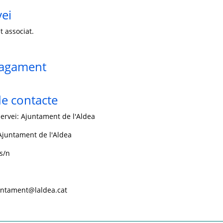
vei
t associat.
pagament
e contacte
servei: Ajuntament de l'Aldea
Ajuntament de l'Aldea
s/n
juntament@laldea.cat