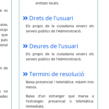
entitats locals.
ue es
Drets de l'usuari
baixa,
Els propis de la ciutadania envers els
icipi
serveis públics de l'Administració.
a que
 país
Deures de l'usuari
ional
Els propis de la ciutadania envers els
serveis públics de l'Administració.
an de
Termini de resolució
Baixa presencial / telemàtica: màxim tres
mesos.
rs no
Baixa d'un estranger que marxa a
vades
l'estranger, presencial o telemàtica:
immediata.