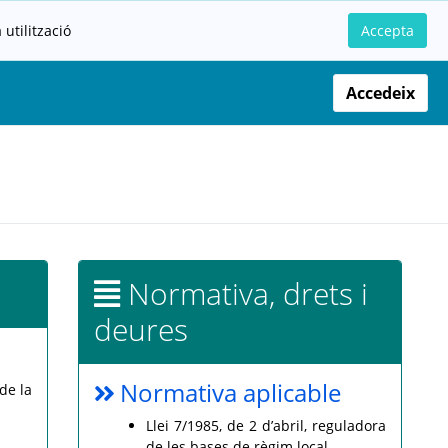
utilització
Accepta
Accedeix
Normativa, drets i
deures
Normativa aplicable
de la
Llei 7/1985, de 2 d’abril, reguladora
de les bases de règim local.