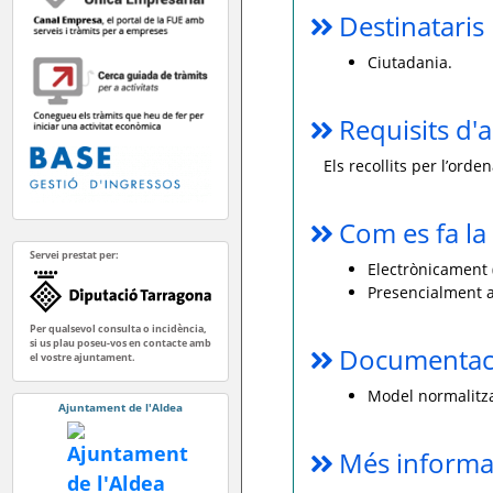
Destinataris
Ciutadania.
Requisits d'a
Els recollits per l’ord
Com es fa la 
Servei prestat per:
Electrònicament (
Presencialment a
Per qualsevol consulta o incidència,
si us plau poseu-vos en contacte amb
Documentaci
el vostre ajuntament.
Model normalitzat
Ajuntament de l'Aldea
Més informa