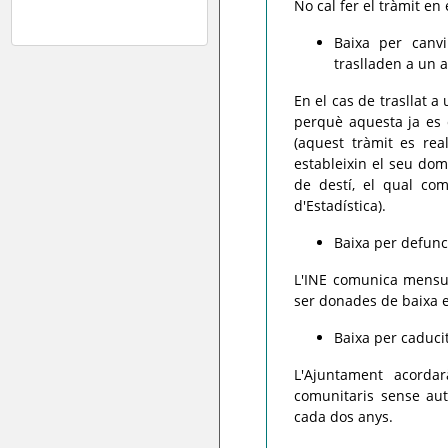
No cal fer el tràmit en
Baixa per canv
traslladen a un a
En el cas de trasllat a 
perquè aquesta ja es 
(aquest tràmit es rea
estableixin el seu domi
de destí, el qual com
d'Estadística).
Baixa per defunc
L'INE comunica mensu
ser donades de baixa e
Baixa per caducit
L'Ajuntament acordar
comunitaris sense au
cada dos anys.