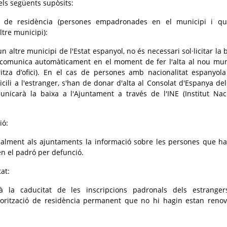
 els següents supòsits:
i de residència (persones empadronades en el municipi i q
ltre municipi):
un altre municipi de l'Estat espanyol, no és necessari sol·licitar la 
comunica automàticament en el moment de fer l'alta al nou mun
litza d’ofici). En el cas de persones amb nacionalitat espanyol
cili a l'estranger, s'han de donar d'alta al Consolat d'Espanya del
unicarà la baixa a l'Ajuntament a través de l'INE (Institut Nac
ió:
alment als ajuntaments la informació sobre les persones que h
n el padró per defunció.
at:
à la caducitat de les inscripcions padronals dels estrange
torització de residència permanent que no hi hagin estan reno