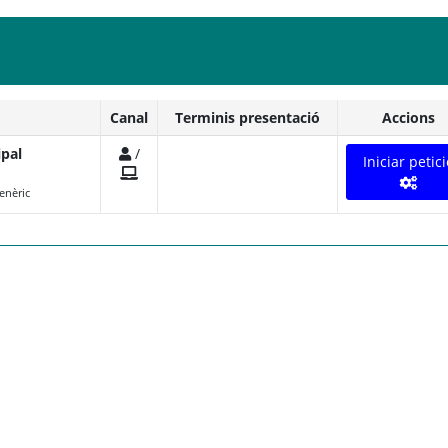
Canal
Terminis presentació
Accions
ipal
/
Iniciar petici
enèric