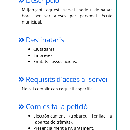
Descripció
Per
Mitjançant aquest servei podeu demanar
qualsevol
hora per ser atesos per personal tècnic
consulta
o
municipal.
incidència,
si
us
plau
Destinataris
poseu-
vos
en
Ciutadania.
contacte
amb
Empreses.
el
Entitats i associacions.
vostre
ajuntament.
Requisits d'accés al servei
No cal complir cap requisit específic.
Com es fa la petició
Electrònicament (trobareu l’enllaç a
l’apartat de tràmits).
Presencialment a l’Ajuntament.