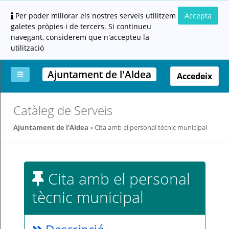
Per poder millorar els nostres serveis utilitzem
Accepta
galetes pròpies i de tercers. Si continueu
navegant, considerem que n'accepteu la
utilització
Ajuntament de l'Aldea
Accedeix
La
Aportar
Carpeta
Altres
Ajuda
Catàleg de Serveis
meva
documentació
ciutadana
carpeta
(altres
Ajuntament de l'Aldea
Cita amb el personal tècnic municipal
administracions)
Cita amb el personal
tècnic municipal
Servei
prestat
per: