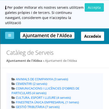
Per poder millorar els nostres serveis utilitzem
Accepta
galetes pròpies i de tercers. Si continueu
navegant, considerem que n'accepteu la
utilització
Ajuntament de l'Aldea
Accedeix
La
Aportar
Carpeta
Altres
Ajuda
Catàleg de Serveis
meva
documentació
ciutadana
carpeta
(altres
Ajuntament de l'Aldea
Ajuntament de l'Aldea
administracions)
ANIMALS DE COMPANYIA (3 serveis)
CEMENTIRI (2 serveis)
COMUNICACIONS I LLICÈNCIES D'OBRES DE
PARTICULARS (4 serveis)
CULTURA, ESPORT I LLEURE (4 serveis)
Servei
prestat
FINESTRETA ÚNICA EMPRESARIAL (1 temes)
per:
GESTIÓ TRIBUTÀRIA (7 serveis)