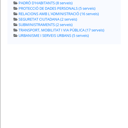
PADRÓ D'HABITANTS (8 serveis)
PROTECCIÓ DE DADES PERSONALS (5 serveis)
Per
qualsevol
RELACIONS AMB L'ADMINISTRACIÓ (16 serveis)
consulta
SEGURETAT CIUTADANA (2 serveis)
o
incidència,
SUBMINISTRAMENTS (2 serveis)
si
TRANSPORT, MOBILITAT I VIA PÚBLICA (17 serveis)
us
plau
URBANISME I SERVEIS URBANS (5 serveis)
poseu-
vos
en
contacte
amb
el
vostre
ajuntament.