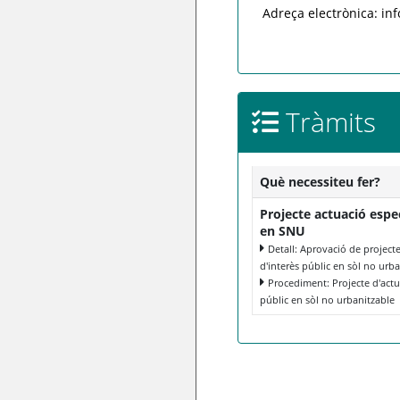
Adreça electrònica: i
Tràmits
Què necessiteu fer?
Projecte actuació espec
en SNU
Detall: Aprovació de project
d'interès públic en sòl no urb
Procediment: Projecte d'actua
públic en sòl no urbanitzable