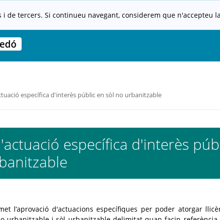
s i de tercers. Si continueu navegant, considerem que n'accepteu la 
edó
tuació específica d'interès públic en sòl no urbanitzable
'actuació específica d'interès púb
banitzable
et l’aprovació d'actuacions específiques per poder atorgar llicè
o urbanitzable i sòl urbanitzable delimitat quan facin referència 