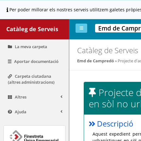
Per poder millorar els nostres serveis utilitzem galetes pròpie
Emd de Campr
Catàleg de Serveis
La meva carpeta
Catàleg de Serveis
Emd de Campredó
Projecte d'ac
Aportar documentació
Carpeta ciutadana
(altres administracions)
Projecte d
Altres
en sòl no ur
Ajuda
Descripció
Aquest expedient perm
urbanístiques en sòl n