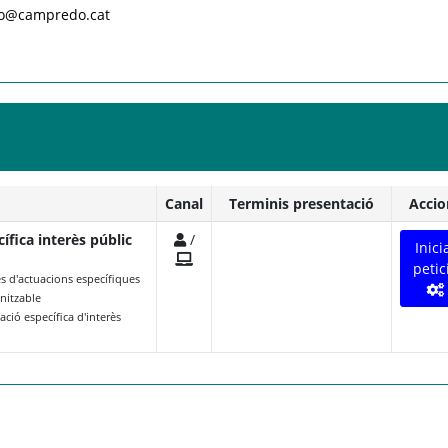
nfo@campredo.cat
Canal
Terminis presentació
Accio
ífica interès públic
/
Inici
petic
es d'actuacions específiques
anitzable
ció específica d'interès