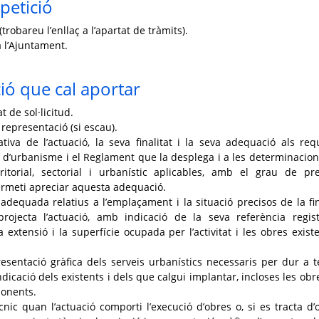
petició
trobareu l’enllaç a l’apartat de tràmits).
 l’Ajuntament.
ó que cal aportar
 de sol·licitud.
 representació (si escau).
ativa de l’actuació, la seva finalitat i la seva adequació als requ
ei d’urbanisme i el Reglament que la desplega i a les determinacion
ritorial, sectorial i urbanístic aplicables, amb el grau de pre
rmeti apreciar aquesta adequació.
 adequada relatius a l’emplaçament i la situació precisos de la fi
rojecta l’actuació, amb indicació de la seva referència regist
a extensió i la superfície ocupada per l’activitat i les obres existe
resentació gràfica dels serveis urbanístics necessaris per dur a 
ndicació dels existents i dels que calgui implantar, incloses les obr
ponents.
cnic quan l’actuació comporti l’execució d’obres o, si es tracta d’