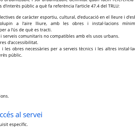
 d’interès públic a què fa referència l’article 47.4 del TRLU:
·lectives de caràcter esportiu, cultural, d’educació en el lleure i d’e
lupin a l’aire lliure, amb les obres i instal·lacions míni
er a l’ús de què es tracti.
i serveis comunitaris no compatibles amb els usos urbans.
res d’accessibilitat.
s i les obres necessàries per a serveis tècnics i les altres instal·la
erès públic.
ions.
ccés al servei
isit específic.