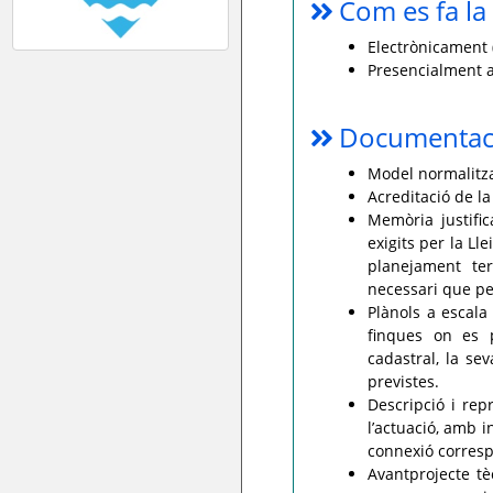
Com es fa la 
Electrònicament (
Presencialment a
Documentaci
Model normalitzat
Acreditació de la
Memòria justific
exigits per la Ll
planejament ter
necessari que pe
Plànols a escala
finques on es p
cadastral, la sev
previstes.
Descripció i rep
l’actuació, amb i
connexió corres
Avantprojecte tè