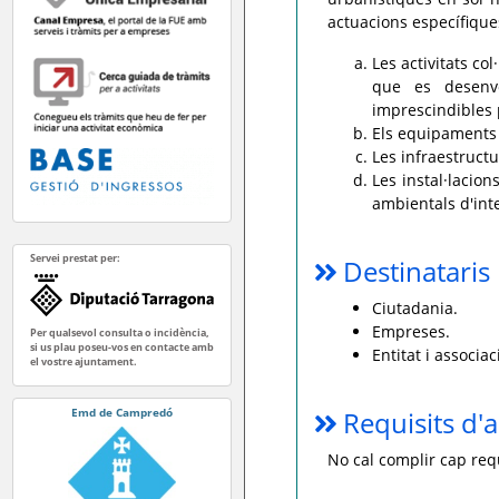
actuacions específiques
Les activitats col
que es desenvo
imprescindibles p
Els equipaments 
Les infraestructu
Les instal·lacion
ambientals d'int
Servei prestat per:
Destinataris
Ciutadania.
Empreses.
Per qualsevol consulta o incidència,
si us plau poseu-vos en contacte amb
Entitat i associac
el vostre ajuntament.
Emd de Campredó
Requisits d'a
No cal complir cap requ