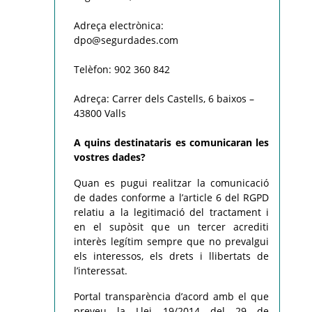
Adreça electrònica:
dpo@segurdades.com
Telèfon: 902 360 842
Adreça: Carrer dels Castells, 6 baixos –
43800 Valls
A quins destinataris es comunicaran les
vostres dades?
Quan es pugui realitzar la comunicació
de dades conforme a l’article 6 del RGPD
relatiu a la legitimació del tractament i
en el supòsit que un tercer acrediti
interès legítim sempre que no prevalgui
els interessos, els drets i llibertats de
l’interessat.
Portal transparència d’acord amb el que
preveu la Llei 19/2014 del 29 de