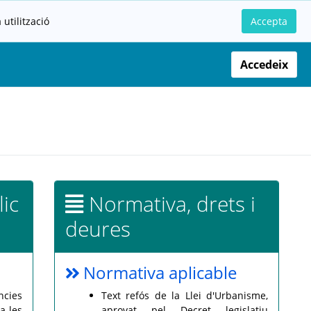
utilització
Accepta
Accedeix
lic
Normativa, drets i
deures
Normativa aplicable
ncies
Text refós de la Llei d'Urbanisme,
a les
aprovat pel Decret legislatiu