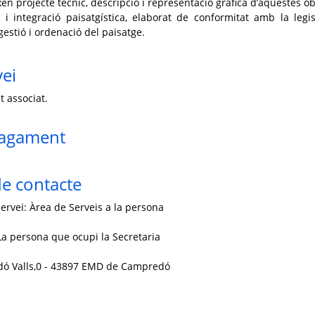
n projecte tècnic, descripció i representació gràfica d’aquestes ob
 i integració paisatgística, elaborat de conformitat amb la legis
gestió i ordenació del paisatge.
vei
t associat.
pagament
e contacte
ervei: Àrea de Serveis a la persona
a persona que ocupi la Secretaria
rdó Valls,0 - 43897 EMD de Campredó