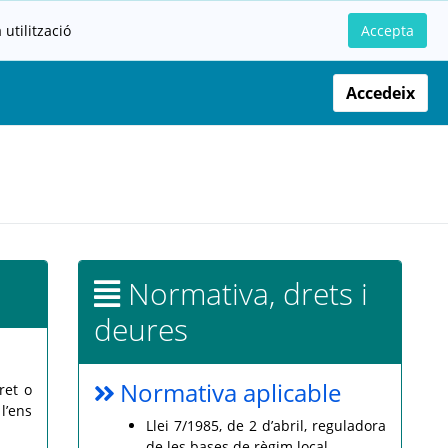
utilització
Accepta
Accedeix
Normativa, drets i
deures
Normativa aplicable
ret o
l’ens
Llei 7/1985, de 2 d’abril, reguladora
de les bases de règim local.