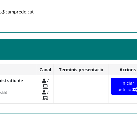
nfo@campredo.cat
Canal
Terminis presentació
Accions
istratiu de
/
Iniciar
petició
/
sició