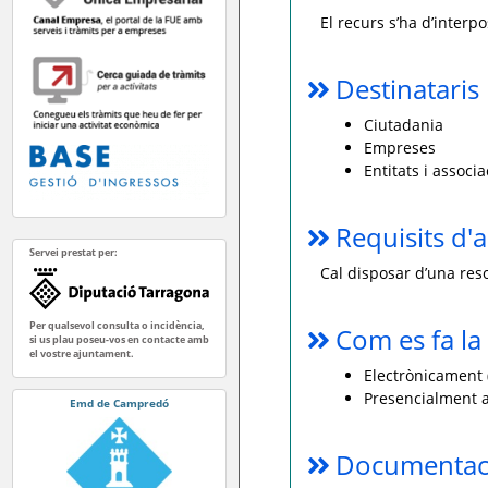
El recurs s’ha d’interp
Destinataris
Ciutadania
Empreses
Entitats i associ
Requisits d'a
Servei prestat per:
Cal disposar d’una reso
Per qualsevol consulta o incidència,
Com es fa la 
si us plau poseu-vos en contacte amb
el vostre ajuntament.
Electrònicament (
Presencialment a
Emd de Campredó
Documentaci