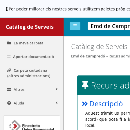
Per poder millorar els nostres serveis utilitzem galetes pròpie
Emd de Campr
Catàleg de Serveis
La meva carpeta
Catàleg de Serveis
Emd de Campredó
Recurs admin
Aportar documentació
Carpeta ciutadana
(altres administracions)
Recurs adm
Altres
Descripció
Ajuda
Aquest tràmit us perm
acord) que posa fi a l
local.