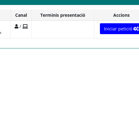
Canal
Terminis presentació
Accions
/
Iniciar petició
a