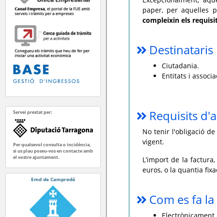
paper, per aquelles p
compleixin els requisit
Destinataris
Ciutadania.
Entitats i associa
Requisits d'a
Servei prestat per:
No tenir l'obligació d
vigent.
Per qualsevol consulta o incidència,
si us plau poseu-vos en contacte amb
el vostre ajuntament.
L’import de la factura,
euros, o la quantia fix
Emd de Campredó
Com es fa la 
Electrònicament,