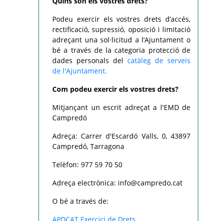
Quins són els vostres drets?
Podeu exercir els vostres drets d’accés,
rectificació, supressió, oposició i limitació
adreçant una sol·licitud a l’Ajuntament o
bé a través de la categoria protecció de
dades personals del
catàleg de serveis
de l'Ajuntament.
Com podeu exercir els vostres drets?
Mitjançant un escrit adreçat a l'EMD de
Campredó
Adreça: Carrer d'Escardó Valls, 0, 43897
Campredó, Tarragona
Telèfon: 977 59 70 50
Adreça electrònica: info@campredo.cat
O bé a través de:
APDCAT Exercici de Drets