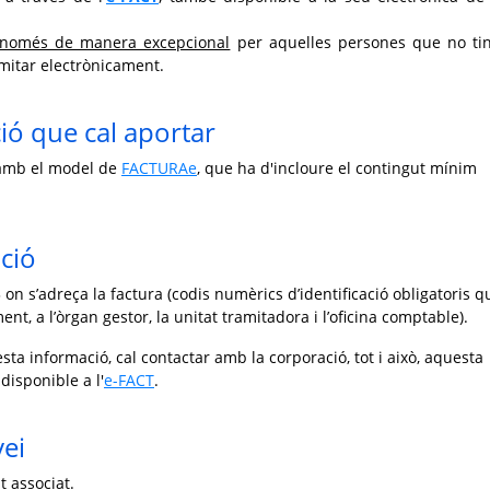
només de manera excepcional
per aquelles persones que no ti
amitar electrònicament.
ó que cal aportar
 amb el model de
FACTURAe
, que ha d'incloure el contingut mínim
ció
3 on s’adreça la factura (codis numèrics d’identificació obligatoris q
nt, a l’òrgan gestor, la unitat tramitadora i l’oficina comptable).
sta informació, cal contactar amb la corporació, tot i això, aquesta
disponible a l'
e-FACT
.
vei
t associat.