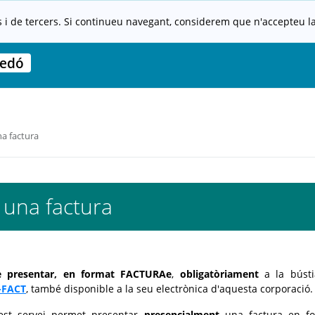
s i de tercers. Si continueu navegant, considerem que n'accepteu la 
edó
a factura
 una factura
de presentar, en format FACTURAe
,
obligatòriament
a la bústi
-FACT
, també disponible a la seu electrònica d'aquesta corporació.
est servei permet presentar
presencialment
una factura en fo