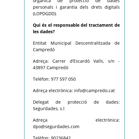
orgànica de protecció de dades
personals i garantia dels drets digitals
(LOPDGDD).
Qui és el responsable del tractament de
les dades?
Entitat Municipal Descentralitzada de
Campredó
Adreça: Carrer d’Escardó Valls, s/n -
43897 Campredó
Telèfon: 977 597 050
Adreça electrònica: info@campredo.cat
Delegat de protecció de dades:
Segurdades, s.l
Adreça electrònica:
dpo@segurdades.com
Telèfon: 90236842