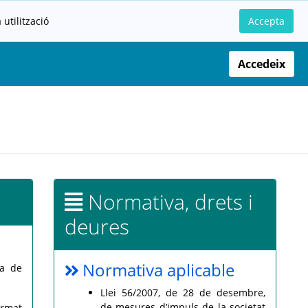
utilització
Accepta
Accedeix
Normativa, drets i
deures
Normativa aplicable
a de
Llei 56/2007, de 28 de desembre,
de mesures d’impuls de la societat
rmat