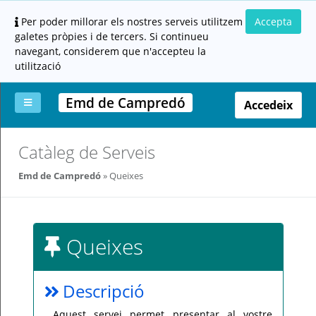
Per poder millorar els nostres serveis utilitzem
Accepta
galetes pròpies i de tercers. Si continueu
navegant, considerem que n'accepteu la
utilització
Emd de Campredó
Accedeix
La
Aportar
Carpeta
Altres
Ajuda
Catàleg de Serveis
meva
documentació
ciutadana
carpeta
(altres
Emd de Campredó
Queixes
administracions)
Queixes
Servei
Descripció
prestat
per:
Aquest servei permet presentar al vostre