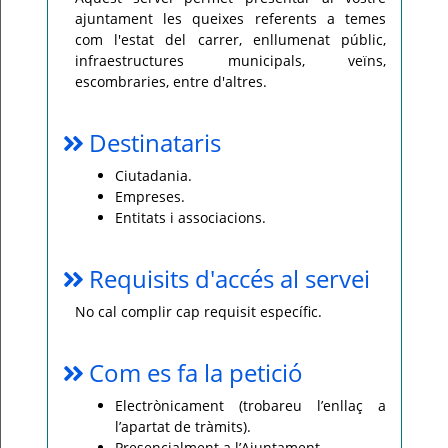
ajuntament les queixes referents a temes
Per
com l'estat del carrer, enllumenat públic,
qualsevol
consulta
infraestructures municipals, veïns,
o
escombraries, entre d'altres.
incidència,
si
us
plau
poseu-
Destinataris
vos
en
contacte
Ciutadania.
amb
Empreses.
el
vostre
Entitats i associacions.
ajuntament.
Requisits d'accés al servei
No cal complir cap requisit específic.
Com es fa la petició
Electrònicament (trobareu l’enllaç a
l’apartat de tràmits).
Presencialment a l’Ajuntament.