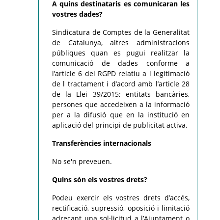
A quins destinataris es comunicaran les
vostres dades?
Sindicatura de Comptes de la Generalitat
de Catalunya, altres administracions
públiques quan es pugui realitzar la
comunicació de dades conforme a
l’article 6 del RGPD relatiu a l legitimació
de l tractament i d’acord amb l’article 28
de la Llei 39/2015; entitats bancàries,
persones que accedeixen a la informació
per a la difusió que en la institució en
aplicació del principi de publicitat activa.
Transferències internacionals
No se'n preveuen.
Quins són els vostres drets?
Podeu exercir els vostres drets d’accés,
rectificació, supressió, oposició i limitació
adreçant una sol·licitud a l’Ajuntament o