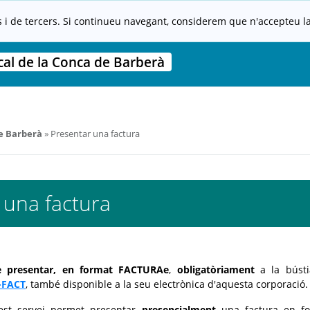
s i de tercers. Si continueu navegant, considerem que n'accepteu la 
al de la Conca de Barberà
de Barberà
Presentar una factura
 una factura
de presentar, en format FACTURAe
,
obligatòriament
a la bústi
-FACT
, també disponible a la seu electrònica d'aquesta corporació.
est servei permet presentar
presencialment
una factura en fo