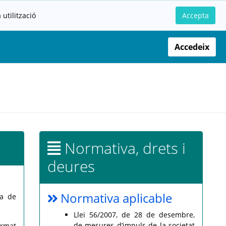
utilització
Accepta
Accedeix
Normativa, drets i
deures
Normativa aplicable
a de
Llei 56/2007, de 28 de desembre,
de mesures d’impuls de la societat
rmat