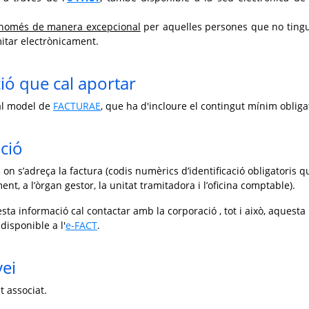
només de manera excepcional
per aquelles persones que no tingu
mitar electrònicament.
ó que cal aportar
al model de
FACTURAE
, que ha d'incloure el contingut mínim obligat
ció
3 on s’adreça la factura (codis numèrics d’identificació obligatoris q
nt, a l’òrgan gestor, la unitat tramitadora i l’oficina comptable).
sta informació cal contactar amb la corporació , tot i això, aquesta
disponible a l'
e-FACT
.
vei
t associat.