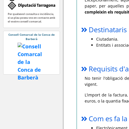
paper, per aquelles p
compleixin els requisit
Per qualsevol consulta o incidència,
si us plau poseu-vos en contacte amb
el vostre consell comarcal.
Destinataris
Consell Comarcal de la Conca de
Ciutadania.
Barberà
Entitats i associa
Requisits d'a
No tenir l'obligació 
vigent.
L’import de la factura,
euros, o la quantia fix
Com es fa la 
Electrònicament,