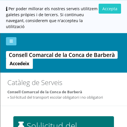
Per poder millorar els nostres serveis utilitzem
Accepta
galetes pròpies i de tercers. Si continueu
navegant, considerem que n'accepteu la
utilització
Consell Comarcal de la Conca de Barberà
La
Aportar
Carpeta
Altres
Ajuda
meva
documentació
ciutadana
Accedeix
carpeta
(altres
administracions)
Catàleg de Serveis
Consell Comarcal de la Conca de Barberà
Servei
Sol·licitud del transport escolar obligatori i no obligatori
prestat
per:
Per
qualsevol
consulta
Sol·licitud del
o