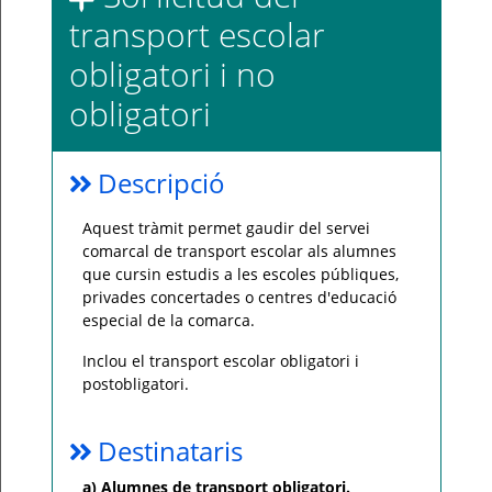
incidència,
transport escolar
si
us
plau
obligatori i no
poseu-
vos
en
obligatori
contacte
amb
el
vostre
consell
Descripció
comarcal.
Aquest tràmit permet gaudir del servei
comarcal de transport escolar als alumnes
que cursin estudis a les escoles públiques,
privades concertades o centres d'educació
especial de la comarca.
Inclou el transport escolar obligatori i
postobligatori.
Destinataris
a) Alumnes de transport obligatori.