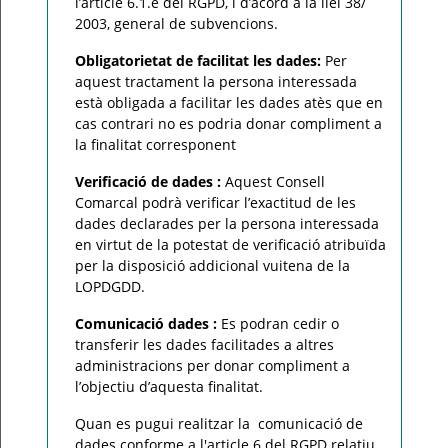
l’article 6.1.e del RGPD, i d’acord a la llei 38/
2003, general de subvencions.
Obligatorietat de facilitat les dades:
Per
aquest tractament la persona interessada
està obligada a facilitar les dades atès que en
cas contrari no es podria donar compliment a
la finalitat corresponent
Verificació de dades :
Aquest Consell
Comarcal podrà verificar l’exactitud de les
dades declarades per la persona interessada
en virtut de la potestat de verificació atribuïda
per la disposició addicional vuitena de la
LOPDGDD.
Comunicació dades :
Es podran cedir o
transferir les dades facilitades a altres
administracions per donar compliment a
l’objectiu d’aquesta finalitat.
Quan es pugui realitzar la comunicació de
dades conforme a l'article 6 del RGPD relatiu