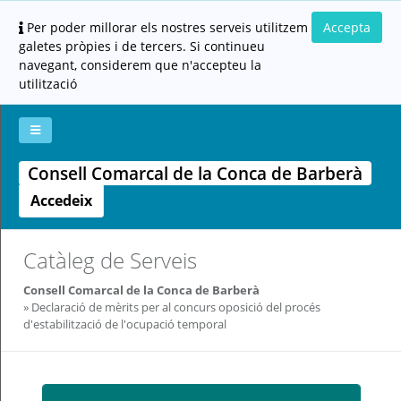
Per poder millorar els nostres serveis utilitzem
Accepta
galetes pròpies i de tercers. Si continueu
navegant, considerem que n'accepteu la
utilització
Consell Comarcal de la Conca de Barberà
La
Aportar
Carpeta
Altres
Ajuda
meva
documentació
ciutadana
Accedeix
carpeta
(altres
administracions)
Catàleg de Serveis
Consell Comarcal de la Conca de Barberà
Servei
Declaració de mèrits per al concurs oposició del procés
prestat
per:
d'estabilització de l'ocupació temporal
Per
qualsevol
consulta
o