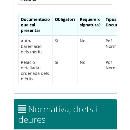
Documentació
Obligatori
Requereix
Tipus
que cal
signatura?
Document
presentar
Auto-
Sí
No
Pdf
baremació
Normalitzat
dels mèrits
Relació
Sí
No
Pdf
detallada i
Normalitzat
ordenada dels
mèrits
Normativa, drets i
deures