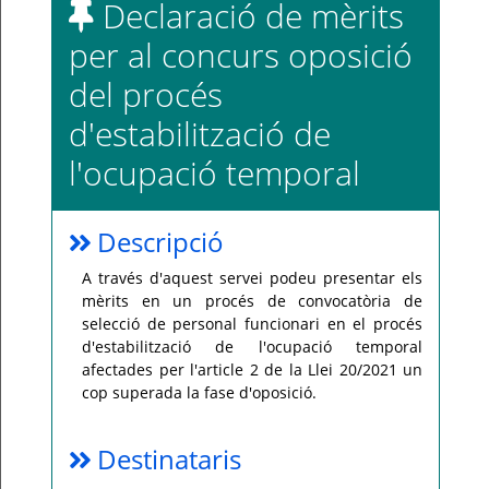
Declaració de mèrits
incidència,
si
us
per al concurs oposició
plau
poseu-
vos
del procés
en
contacte
d'estabilització de
amb
el
vostre
l'ocupació temporal
consell
comarcal.
Descripció
A través d'aquest servei podeu presentar els
mèrits en un procés de convocatòria de
selecció de personal funcionari en el procés
d'estabilització de l'ocupació temporal
afectades per l'article 2 de la Llei 20/2021 un
cop superada la fase d'oposició.
Destinataris