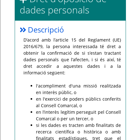
incidència,
dades personals
si
us
plau
poseu-
vos
en
Descripció
contacte
amb
el
D’acord amb l’article 15 del Reglament (UE)
vostre
2016/679, la persona interessada té dret a
consell
comarcal.
obtenir la confirmació de si s’estan tractant
dades personals que l’afecten, i si és així, té
dret accedir a aquestes dades i a la
informació següent:
l'acompliment d'una missió realitzada
en interès públic, o
en l'exercici de poders públics conferits
al Consell Comarcal, o
en l’interès legítim perseguit pel Consell
Comarcal o per un tercer, o
si les dades es tracten amb finalitats de
recerca científica o històrica o amb
finalitats estadístiques, tret que el