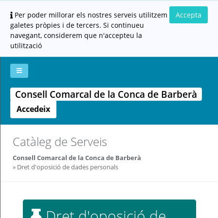
Per poder millorar els nostres serveis utilitzem
Accepta
galetes pròpies i de tercers. Si continueu
navegant, considerem que n'accepteu la
utilització
Consell Comarcal de la Conca de Barberà
La
Aportar
Carpeta
Altres
Ajuda
meva
documentació
ciutadana
Accedeix
carpeta
(altres
administracions)
Catàleg de Serveis
Consell Comarcal de la Conca de Barberà
Servei
Dret d'oposició de dades personals
prestat
per:
Per
qualsevol
consulta
Dret d'oposició de
o