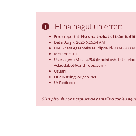
Hi ha hagut un error:
Error reportat:
No s'ha trobat el tràmit 4
Data: Aug 7, 2026 6:26:54 AM
URL: /catalegserveis/seudipta/id/80043300
Method: GET
User-agent: Mozilla/5.0 (Macintosh; Intel Ma
+claudebot@anthropic.com)
Usuari:
Querystring: origen=seu
UrlRedirect:
Si us plau, feu una captura de pantalla o copieu aqu