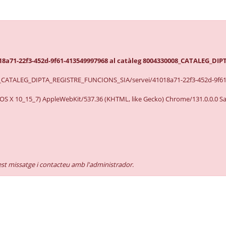
1018a71-22f3-452d-9f61-413549997968 al catàleg 8004330008_CATALEG_D
08_CATALEG_DIPTA_REGISTRE_FUNCIONS_SIA/servei/41018a71-22f3-452d-9f6
c OS X 10_15_7) AppleWebKit/537.36 (KHTML, like Gecko) Chrome/131.0.0.0 Saf
est missatge i contacteu amb l'administrador
.