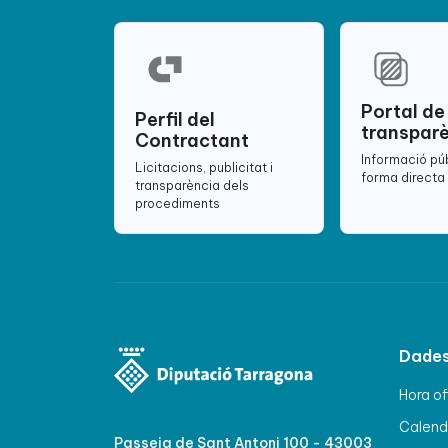
Portal de
Perfil del
transpar
Contractant
Informació pú
Licitacions, publicitat i
forma directa 
transparència dels
procediments
Dades
Hora of
Calenda
Passeig de Sant Antoni 100 - 43003