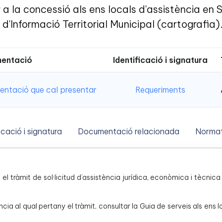
a la concessió als ens locals d'assistència en
d'Informació Territorial Municipal (cartografia)
entació
Identificació i signatura
ntació que cal presentar
Requeriments
icació i signatura
Documentació relacionada
Normat
és el tràmit de sol·licitud d’assistència jurídica, econòmica i tècn
ncia al qual pertany el tràmit, consultar la Guia de serveis als ens 