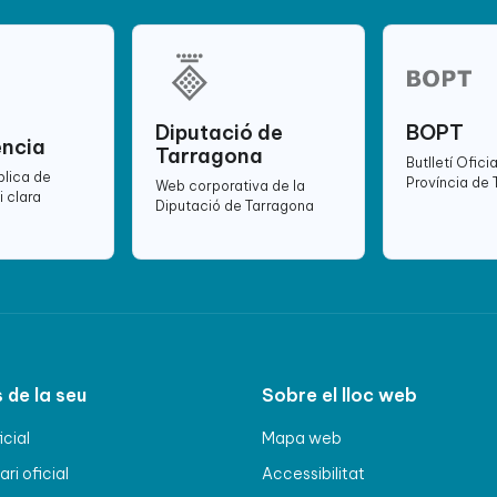
Diputació de
BOPT
ència
Tarragona
Butlletí Oficia
blica de
Província de
Web corporativa de la
i clara
Diputació de Tarragona
 de la seu
Sobre el lloc web
icial
Mapa web
ri oficial
Accessibilitat