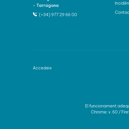
Incidèn
- Tarragona
Conta
(+34) 977 29 66 00
Accedeix
El funcionament adequa
Chrome: v. 60 / Firef