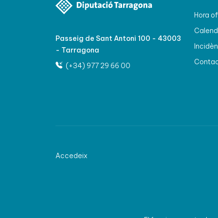
Hora of
Calenda
Passeig de Sant Antoni 100 - 43003
Incidèn
- Tarragona
Conta
(+34) 977 29 66 00
Accedeix