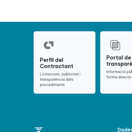
Portal de
Perfil del
transpar
Contractant
Informació pú
Licitacions, publicitat i
forma directa 
transparència dels
procediments
Dades