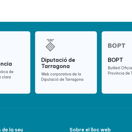
Diputació de
BOPT
ència
Tarragona
Butlletí Oficia
blica de
Província de
Web corporativa de la
i clara
Diputació de Tarragona
 de la seu
Sobre el lloc web