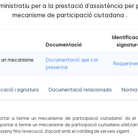
nistratiu per a la prestació d'assistència per 
mecanisme de participació ciutadana .
Identificac
Documentació
signatur
me un mecanisme
Documentació que cal
Requerime
presentar
icació i signatura
Documentació relacionada
Normat
er portar a terme un mecanisme de participació ciutadana” és e
 portar a terme un mecanisme de participació ciutadana utilitzant
seny fins l’execució, d’acord amb el catàleg de serveis vigent.