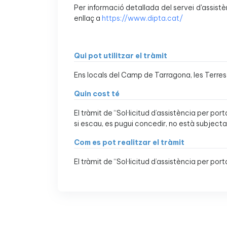
Per informació detallada del servei d'assistè
enllaç a
https://www.dipta.cat/
Qui pot utilitzar el tràmit
Ens locals del Camp de Tarragona, les Terres 
Quin cost té
El tràmit de “Sol·licitud d’assistència per po
si escau, es pugui concedir, no està subject
Com es pot realitzar el tràmit
El tràmit de “Sol·licitud d’assistència per p