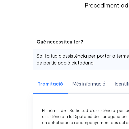
Procediment admi
Què necessiteu fer?
Sol·licitud d’assistència per portar a ter
de participació ciutadana
Tramitació
Més informació
Identif
El tràmit de “Sol·licitud d’assistència p
assistència a la Diputació de Tarragona per
en col·laboració i acompanyament des del dis