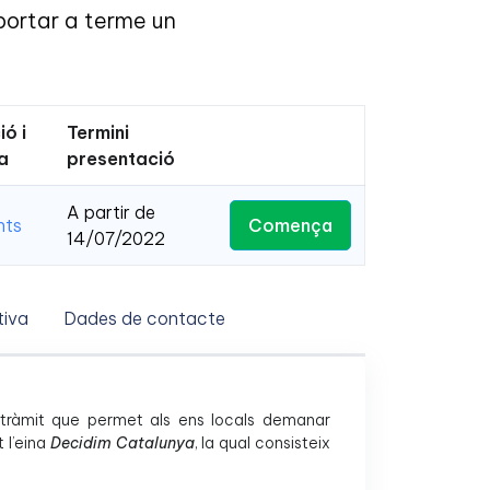
portar a terme un
ió i
Termini
a
presentació
A partir de
Comença
nts
14/07/2022
iva
Dades de contacte
l tràmit que permet als ens locals demanar
 l’eina
Decidim Catalunya
, la qual consisteix