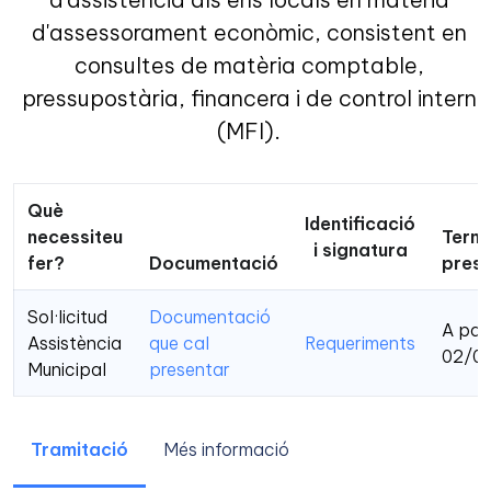
d'assessorament econòmic, consistent en
consultes de matèria comptable,
pressupostària, financera i de control intern
(MFI).
Què
Identificació
necessiteu
Termi
i signatura
fer?
Documentació
prese
Sol·licitud
Documentació
A part
Assistència
que cal
Requeriments
02/0
Municipal
presentar
Tramitació
Més informació