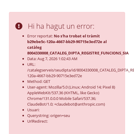
Hi ha hagut un error:
Error reportat:
No s'ha trobat el tràmit
b29ebe5c-120a-4667-bb29-90715e3ed72e al
catàleg
8004330008_CATALEG_DIPTA_REGISTRE_FUNCIONS_SIA
Data: Aug 7, 2026 1:02:43 AM
URL:
/catalegserveis/seudipta/id/8004330008_CATALEG_DIPTA_
120a-4667-bb29-90715e3ed72e
Method: GET
User-agent: Mozilla/5.0 (Linux; Android 14; Pixel 8)
AppleWebKit/537.36 (KHTML, like Gecko)
Chrome/131.0.0.0 Mobile Safari/537.36;
ClaudeBot/1.0; +claudebot@anthropic.com)
Usuari:
Querystring: origen=seu
UrlRedirect: