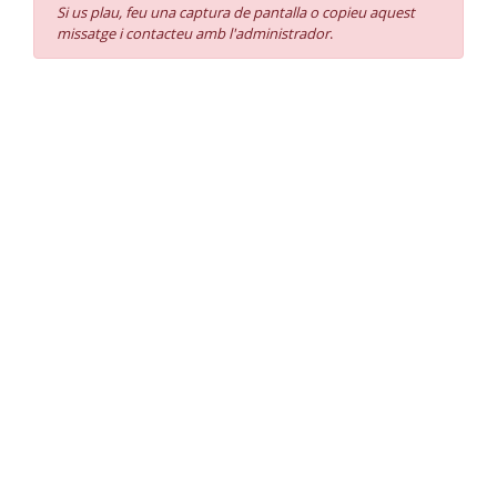
Si us plau, feu una captura de pantalla o copieu aquest
missatge i contacteu amb l'administrador
.