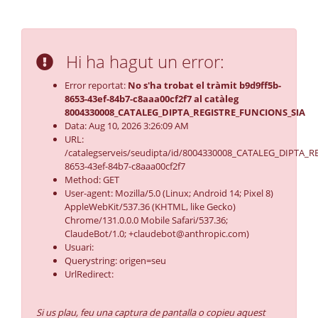
Hi ha hagut un error:
Error reportat:
No s'ha trobat el tràmit b9d9ff5b-
8653-43ef-84b7-c8aaa00cf2f7 al catàleg
8004330008_CATALEG_DIPTA_REGISTRE_FUNCIONS_SIA
Data: Aug 10, 2026 3:26:09 AM
URL:
/catalegserveis/seudipta/id/8004330008_CATALEG_DIPTA_R
8653-43ef-84b7-c8aaa00cf2f7
Method: GET
User-agent: Mozilla/5.0 (Linux; Android 14; Pixel 8)
AppleWebKit/537.36 (KHTML, like Gecko)
Chrome/131.0.0.0 Mobile Safari/537.36;
ClaudeBot/1.0; +claudebot@anthropic.com)
Usuari:
Querystring: origen=seu
UrlRedirect:
Si us plau, feu una captura de pantalla o copieu aquest