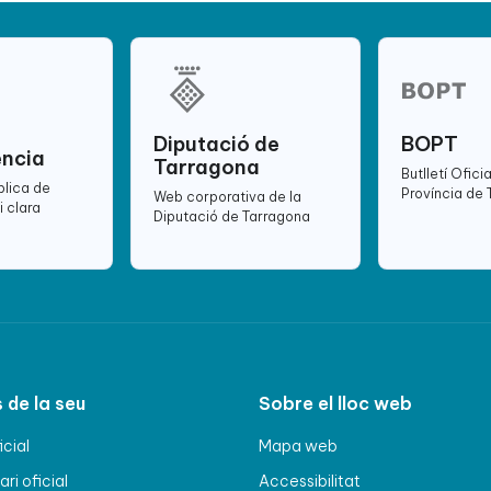
Diputació de
BOPT
ència
Tarragona
Butlletí Oficia
blica de
Província de
Web corporativa de la
i clara
Diputació de Tarragona
 de la seu
Sobre el lloc web
icial
Mapa web
ri oficial
Accessibilitat