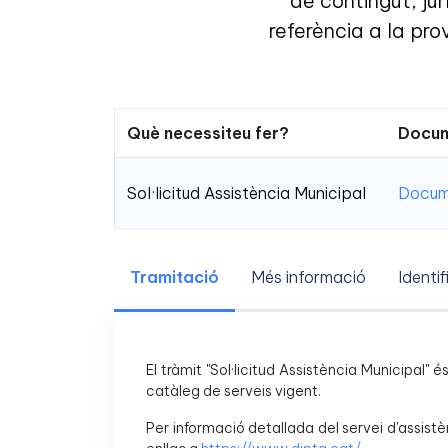
de contingut, jur
referència a la pro
Què necessiteu fer?
Docum
Sol·licitud Assistència Municipal
Docume
Tramitació
Més informació
Identif
El tràmit "Sol·licitud Assistència Municipal" 
catàleg de serveis vigent.
Per informació detallada del servei d'assistè