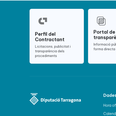
Portal de
Perfil del
transpar
Contractant
Informació pú
Licitacions, publicitat i
forma directa 
transparència dels
procediments
Dades
Hora of
Calenda