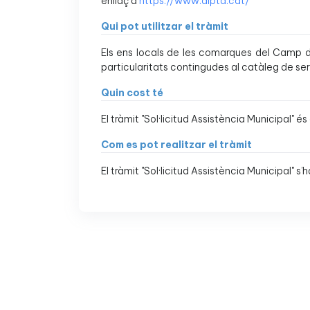
enllaç a
https://www.dipta.cat/
Qui pot utilitzar el tràmit
Els ens locals de les comarques del Camp de
particularitats contingudes al catàleg de ser
Quin cost té
El tràmit "Sol·licitud Assistència Municipal" és 
Com es pot realitzar el tràmit
El tràmit "Sol·licitud Assistència Municipal" s’