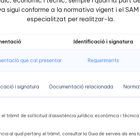
ídic, econòmic i tècnic, sempre i quan la part d
va sigui conforme a la normativa vigent i el SAM
especialitzat per realitzar-la.
entació
Identificació i signatura
ntació que cal presentar
Requeriments
icació i signatura
Documentació relacionada
Normat
és el tràmit de sol·licitud d’assistència jurídica, econòmica i tècn
ncia al qual pertany el tràmit, consultar la Guia de serveis als ens 