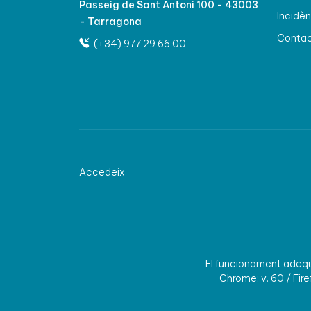
Passeig de Sant Antoni 100 - 43003
Incidèn
- Tarragona
Conta
(+34) 977 29 66 00
Accedeix
El funcionament adequa
Chrome: v. 60 / Firef