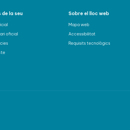
 de la seu
Sobre el lloc web
icial
Mapa web
ri oficial
Accessibilitat
cies
Requisits tecnològics
cte