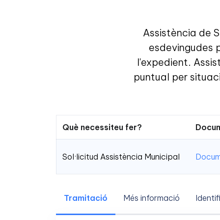
Assistència de S
esdevingudes pe
l'expedient. Assis
puntual per situac
Què necessiteu fer?
Docum
Sol·licitud Assistència Municipal
Docume
Tramitació
Més informació
Identif