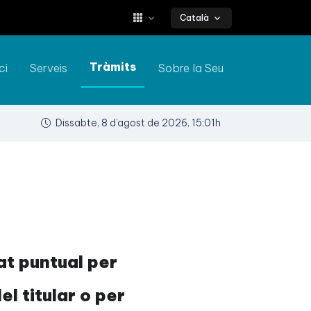
Català
Tràmits
ci
Serveis
Sobre la Seu
Dissabte, 8 d’agost de 2026, 15:01h
at puntual per
l titular o per