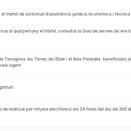
és el tràmit de sol·licitud d’assistència jurídica, econòmica i tècn
ncia al qual pertany el tràmit, consultar la Guia de serveis als ens 
 Tarragona, les Terres de l’Ebre i el Baix Penedès, beneficiaris d
veis vigent.
gratuït.
ha de realitzar per mitjans electrònics, les 24 hores del dia, els 365 di