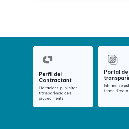
Portal de
Perfil del
transpar
Contractant
Informació pú
Licitacions, publicitat i
forma directa 
transparència dels
procediments