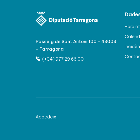
Dades
Hora of
Calenda
Passeig de Sant Antoni 100 - 43003
Incidèn
- Tarragona
Conta
(+34) 977 29 66 00
Accedeix