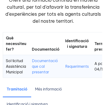
cultural, per tal d'afavorir la transferència
d'experiències per tots els agents culturals
del nostre territori.
Què
Identificació
necessiteu
Termi
i signatura
fer?
Documentació
prese
Sol·licitud
Documentació
A part
Assistència
que cal
Requeriments
04/11
Municipal
presentar
Tramitació
Més informació
Identificació i signatura