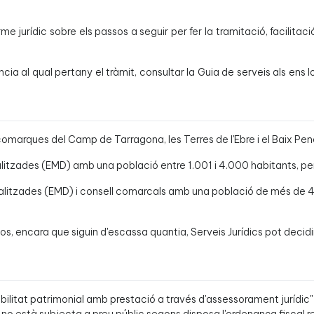
forme jurídic sobre els passos a seguir per fer la tramitació, faci
ncia al qual pertany el tràmit, consultar la Guia de serveis als ens 
es comarques del Camp de Tarragona, les Terres de l'Ebre i el Baix P
litzades (EMD) amb una població entre 1.001 i 4.000 habitants, per
alitzades (EMD) i consell comarcals amb una població de més de 4.
, encara que siguin d'escassa quantia, Serveis Jurídics pot decidi
sabilitat patrimonial amb prestació a través d'assessorament jurídic" 