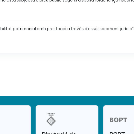
r, no està subjecta a preu públic segons disposa l'ordenança fiscal 
abilitat patrimonial amb prestació a través d'assessorament jurídic" 