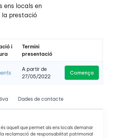
s ens locals en
 la prestació
ació i
Termini
ura
presentació
A partir de
Comença
ments
27/05/2022
iva
Dades de contacte
c" és aquell que permet als ens locals demanar
 la reclamació de responsabilitat patrimonial