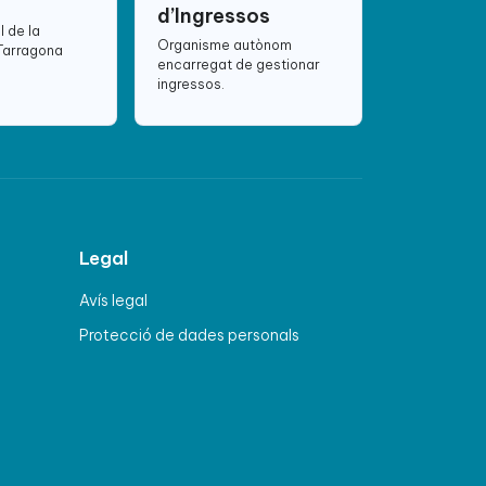
d’Ingressos
l de la
Organisme autònom
 Tarragona
encarregat de gestionar
ingressos.
Legal
Avís legal
Protecció de dades personals