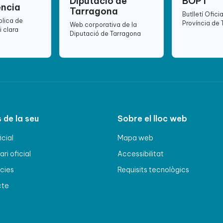
Diputació de
BOPT
ència
Tarragona
Butlletí Oficia
blica de
Província de
Web corporativa de la
i clara
Diputació de Tarragona
 de la seu
Sobre el lloc web
icial
Mapa web
ri oficial
Accessibilitat
cies
Requisits tecnològics
cte