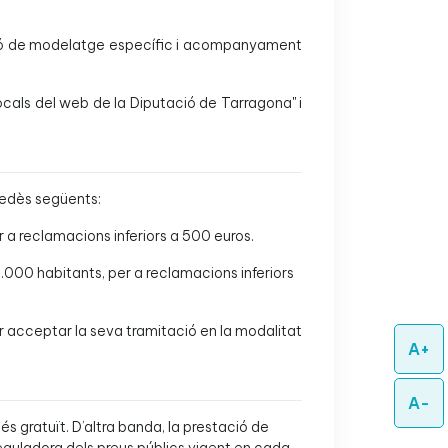
litació de modelatge específic i acompanyament
locals del web de la Diputació de Tarragona" i
enedès següents:
 a reclamacions inferiors a 500 euros.
000 habitants, per a reclamacions inferiors
r acceptar la seva tramitació en la modalitat
A+
A-
és gratuït. D’altra banda, la prestació de