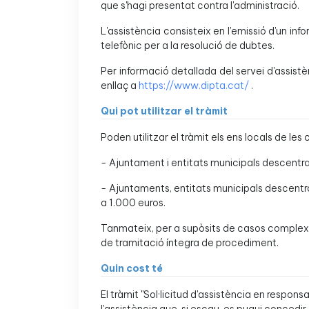
que s'hagi presentat contra l'administració.
L'assistència consisteix en l'emissió d'un in
telefònic per a la resolució de dubtes.
Per informació detallada del servei d'assistè
enllaç a
https://www.dipta.cat/
.
Qui pot utilitzar el tràmit
Poden utilitzar el tràmit els ens locals de l
- Ajuntament i entitats municipals descentra
- Ajuntaments, entitats municipals descentr
a 1.000 euros.
Tanmateix, per a supòsits de casos complexos
de tramitació íntegra de procediment.
Quin cost té
El tràmit "Sol·licitud d'assistència en respon