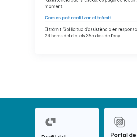
l'assistència que, si escau, es pugui concedi
moment.
Com es pot realitzar el tràmit
El tràmit "Sol·licitud d'assistència en respons
24 hores del dia, els 365 dies de l'any.
Portal de