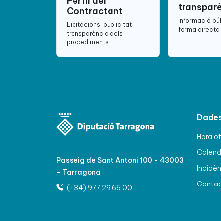
Perfil del
transpar
Contractant
Informació pú
Licitacions, publicitat i
forma directa 
transparència dels
procediments
Dades
Hora of
Calenda
Passeig de Sant Antoni 100 - 43003
Incidèn
- Tarragona
Conta
(+34) 977 29 66 00