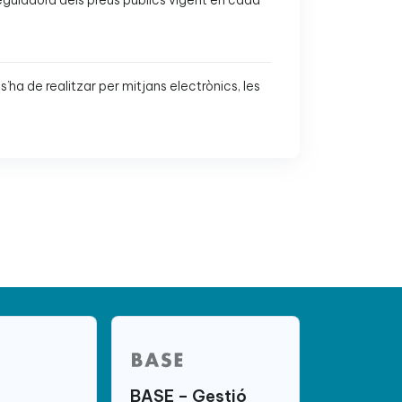
reguladora dels preus públics vigent en cada
s’ha de realitzar per mitjans electrònics, les
BASE – Gestió