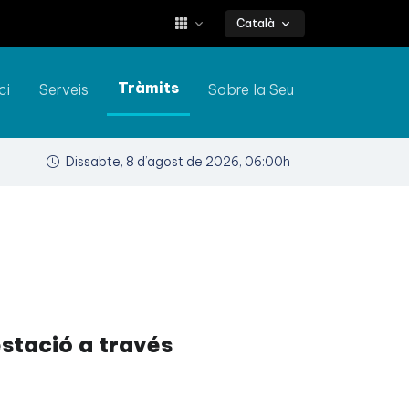
Català
Tràmits
ci
Serveis
Sobre la Seu
Dissabte, 8 d’agost de 2026, 06:00h
stació a través