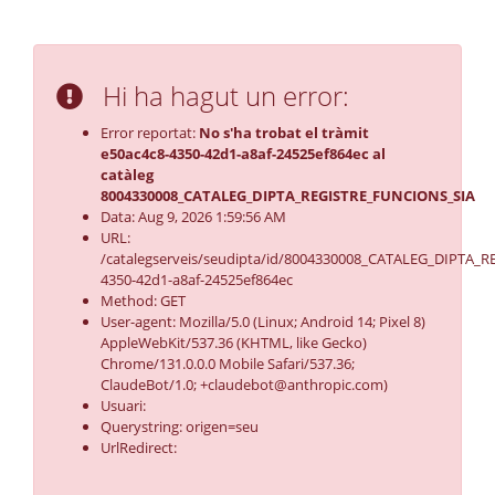
Hi ha hagut un error:
Error reportat:
No s'ha trobat el tràmit
e50ac4c8-4350-42d1-a8af-24525ef864ec al
catàleg
8004330008_CATALEG_DIPTA_REGISTRE_FUNCIONS_SIA
Data: Aug 9, 2026 1:59:56 AM
URL:
/catalegserveis/seudipta/id/8004330008_CATALEG_DIPTA_R
4350-42d1-a8af-24525ef864ec
Method: GET
User-agent: Mozilla/5.0 (Linux; Android 14; Pixel 8)
AppleWebKit/537.36 (KHTML, like Gecko)
Chrome/131.0.0.0 Mobile Safari/537.36;
ClaudeBot/1.0; +claudebot@anthropic.com)
Usuari:
Querystring: origen=seu
UrlRedirect: