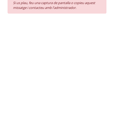
Si us plau, feu una captura de pantalla o copieu aquest
missatge i contacteu amb l'administrador
.