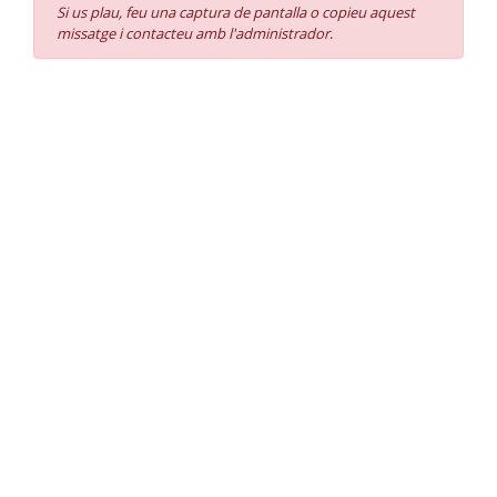
Si us plau, feu una captura de pantalla o copieu aquest
missatge i contacteu amb l'administrador
.