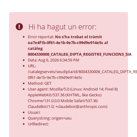
Hi ha hagut un error:
Error reportat:
No s'ha trobat el tràmit
ea7e4f1b-0f61-4e1b-9e7b-c99d9e914e5c al
catàleg
8004330008_CATALEG_DIPTA_REGISTRE_FUNCIONS_SIA
Data: Aug 6, 2026 6:34:59 PM
URL:
/catalegserveis/seudipta/id/8004330008_CATALEG_DIPTA_R
0f61-4e1b-9e7b-c99d9e914e5c
Method: GET
User-agent: Mozilla/5.0 (Linux; Android 14; Pixel 8)
AppleWebKit/537.36 (KHTML, like Gecko)
Chrome/131.0.0.0 Mobile Safari/537.36;
ClaudeBot/1.0; +claudebot@anthropic.com)
Usuari:
Querystring: origen=seu
UrlRedirect: