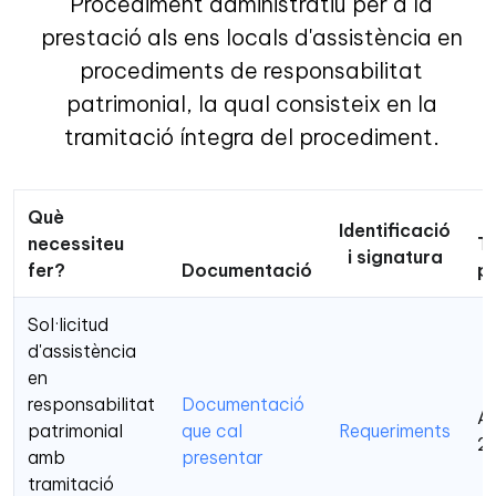
Procediment administratiu per a la
prestació als ens locals d'assistència en
procediments de responsabilitat
patrimonial, la qual consisteix en la
tramitació íntegra del procediment.
Què
Identificació
necessiteu
Te
i signatura
fer?
Documentació
p
Sol·licitud
d'assistència
en
responsabilitat
Documentació
A 
patrimonial
que cal
Requeriments
2
amb
presentar
tramitació