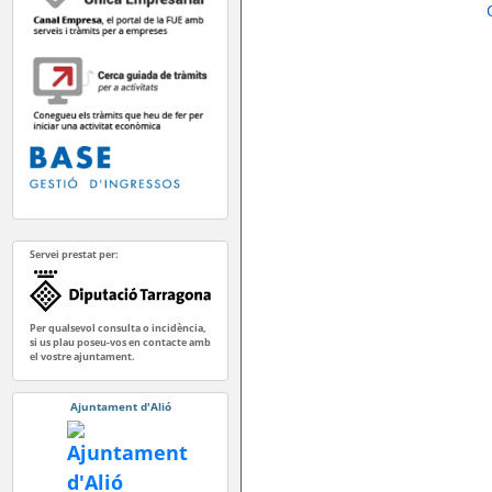
Servei prestat per:
Per qualsevol consulta o incidència,
si us plau poseu-vos en contacte amb
el vostre ajuntament.
Ajuntament d'Alió