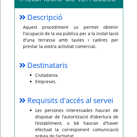
Per
qualsevol
Descripció
consulta
o
incidència,
Aquest procediment us permet obtenir
si
us
l'ocupació de la via pública per a la instal·lació
plau
d'una terrassa amb taules i cadires per
poseu-
vos
prestar la vostra activitat comercial.
en
contacte
amb
el
Destinataris
vostre
ajuntament.
Ciutadania.
Empreses.
Requisits d'accés al servei
Les persones interessades hauran de
disposar de l’autorització d’obertura de
l’establiment, o bé hauran d'haver
efectuat la corresponent comunicació
prèvia de l’activitat.