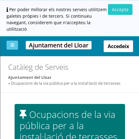
Per poder millorar els nostres serveis utilitzem
Accepta
galetes pròpies i de tercers. Si continueu
navegant, considerem que n'accepteu la
utilització
Ajuntament del Lloar
Accedeix
La
Aportar
Carpeta
Altres
Ajuda
Catàleg de Serveis
meva
documentació
ciutadana
carpeta
(altres
Ajuntament del Lloar
administracions)
Ocupacions de la via pública per a la instal·lació de terrasses
Ocupacions de la via
pública per a la
Servei
prestat
instal·lació de terrasses
per: