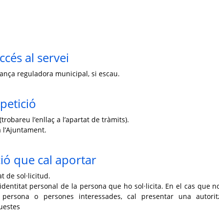
ccés al servei
enança reguladora municipal, si escau.
petició
trobareu l’enllaç a l’apartat de tràmits).
 l’Ajuntament.
ó que cal aportar
 de sol·licitud.
dentitat personal de la persona que ho sol·licita. En el cas que no
la persona o persones interessades, cal presentar una autorit
uestes