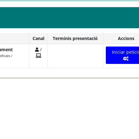
Canal
Terminis presentació
Accions
nament
/
Iniciar petici
ificats /