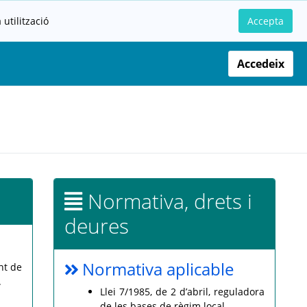
utilització
Accepta
Accedeix
Normativa, drets i
deures
Normativa aplicable
nt de
.
Llei 7/1985, de 2 d’abril, reguladora
de les bases de règim local.