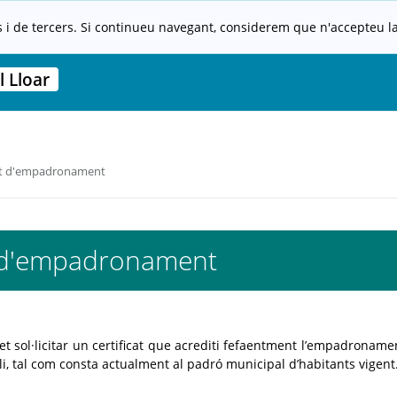
s i de tercers. Si continueu navegant, considerem que n'accepteu la 
 Lloar
at d'empadronament
t d'empadronament
t sol·licitar un certificat que acrediti fefaentment l’empadroname
li, tal com consta actualment al padró municipal d’habitants vigent