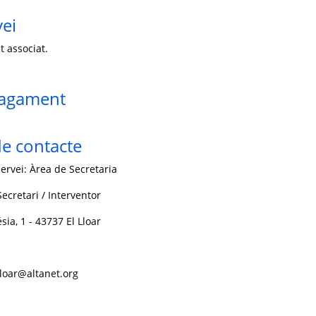
vei
t associat.
pagament
e contacte
ervei: Àrea de Secretaria
ecretari / Interventor
sia, 1 - 43737 El Lloar
lloar@altanet.org