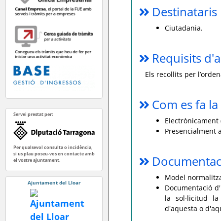
Destinataris
Ciutadania.
Requisits d'a
Els recollits per l’ord
Com es fa la 
Servei prestat per:
Electrònicament (
Presencialment a
Per qualsevol consulta o incidència,
si us plau poseu-vos en contacte amb
Documentaci
el vostre ajuntament.
Model normalitzat
Ajuntament del Lloar
Documentació d'i
la sol·licitud 
d'aquesta o d'aq