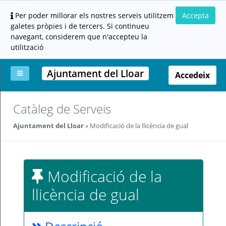
Per poder millorar els nostres serveis utilitzem
Accepta
galetes pròpies i de tercers. Si continueu
navegant, considerem que n'accepteu la
utilització
Ajuntament del Lloar
Accedeix
La
Aportar
Carpeta
Altres
Ajuda
Catàleg de Serveis
meva
documentació
ciutadana
carpeta
(altres
Ajuntament del Lloar
Modificació de la llicència de gual
administracions)
Modificació de la
llicència de gual
Servei
prestat
per: