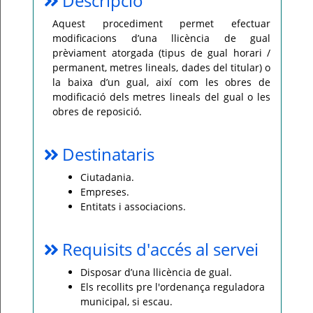
Descripció
Per
Aquest procediment permet efectuar
qualsevol
modificacions d’una llicència de gual
consulta
o
prèviament atorgada (tipus de gual horari /
incidència,
si
permanent, metres lineals, dades del titular) o
us
la baixa d’un gual, així com les obres de
plau
poseu-
modificació dels metres lineals del gual o les
vos
obres de reposició.
en
contacte
amb
el
vostre
Destinataris
ajuntament.
Ciutadania.
Empreses.
Entitats i associacions.
Requisits d'accés al servei
Disposar d’una llicència de gual.
Els recollits pre l'ordenança reguladora
municipal, si escau.