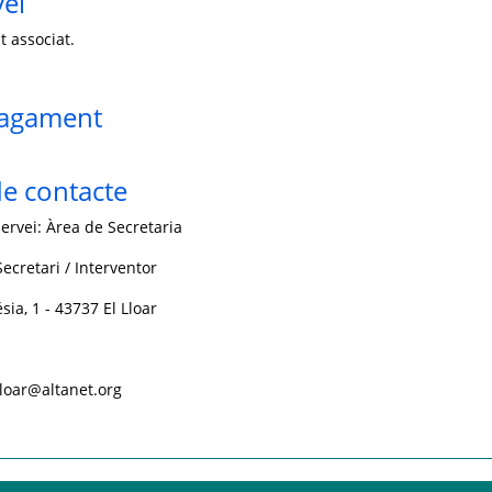
vei
t associat.
pagament
e contacte
ervei: Àrea de Secretaria
ecretari / Interventor
sia, 1 - 43737 El Lloar
lloar@altanet.org