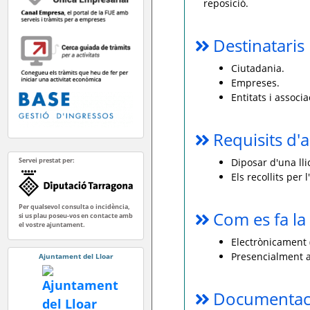
reposició.
Destinataris
Ciutadania.
Empreses.
Entitats i associa
Requisits d'a
Servei prestat per:
Diposar d'una lli
Els recollits per
Per qualsevol consulta o incidència,
Com es fa la 
si us plau poseu-vos en contacte amb
el vostre ajuntament.
Electrònicament (
Presencialment a
Ajuntament del Lloar
Documentaci