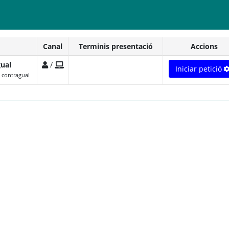
Canal
Terminis presentació
Accions
gual
/
Iniciar petició
 contragual