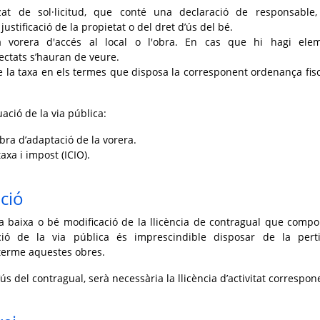
zat de sol·licitud, que conté una declaració de responsable
justificació de la propietat o del dret d’ús del bé.
la vorera d'accés al local o l'obra. En cas que hi hagi ele
ectats s’hauran de veure.
e la taxa en els termes que disposa la corresponent ordenança fisca
uació de la via pública:
bra d’adaptació de la vorera.
axa i impost (ICIO).
ció
 baixa o bé modificació de la llicència de contragual que compor
ació de la via pública és imprescindible disposar de la pert
 terme aquestes obres.
’ús del contragual, serà necessària la llicència d’activitat correspon