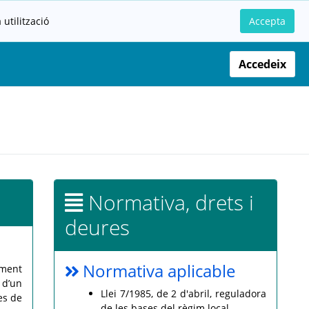
utilització
Accepta
Accedeix
Normativa, drets i
deures
Normativa aplicable
ament
 d’un
Llei 7/1985, de 2 d'abril, reguladora
es de
de les bases del règim local.