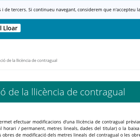
s i de tercers. Si continueu navegant, considerem que n'accepteu la 
 Lloar
ió de la llicència de contragual
ó de la llicència de contragual
rmet efectuar modificacions d’una llicència de contragual prèvi
l horari / permanent, metres lineals, dades del titular) o la baixa
s obres de modificació dels metres lineals del contragual o les obr