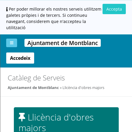
Per poder millorar els nostres serveis utilitzem
Accepta
galetes pròpies i de tercers. Si continueu
navegant, considerem que n'accepteu la
utilització
Ajuntament de Montblanc
Accedeix
La
Aportar
Carpeta
Altres
Ajuda
meva
documentació
ciutadana
carpeta
(altres
administracions)
Catàleg de Serveis
Ajuntament de Montblanc
Llicència d'obres majors
Llicència d'obres
Servei
prestat
majors
per: