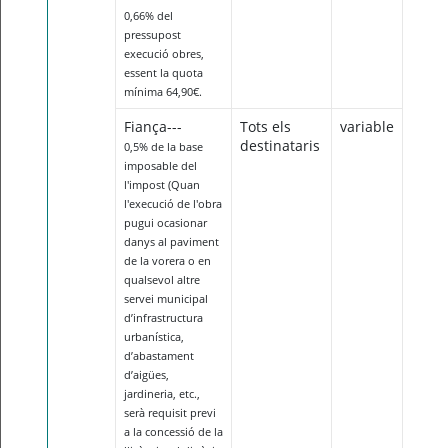
0,66% del
pressupost
execució obres,
essent la quota
mínima 64,90€.
Fiança---
Tots els
variable
destinataris
0,5% de la base
imposable del
l'impost (Quan
l'execució de l'obra
pugui ocasionar
danys al paviment
de la vorera o en
qualsevol altre
servei municipal
d’infrastructura
urbanística,
d’abastament
d’aigües,
jardineria, etc.,
serà requisit previ
a la concessió de la