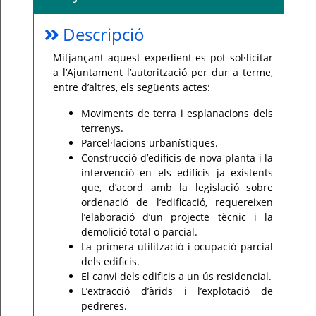
Per
Descripció
qualsevol
consulta
o
Mitjançant aquest expedient es pot sol·licitar
incidència,
si
a l’Ajuntament l’autorització per dur a terme,
us
plau
entre d’altres, els següents actes:
poseu-
vos
en
Moviments de terra i esplanacions dels
contacte
terrenys.
amb
el
Parcel·lacions urbanístiques.
vostre
Construcció d’edificis de nova planta i la
ajuntament.
intervenció en els edificis ja existents
que, d’acord amb la legislació sobre
ordenació de l’edificació, requereixen
l’elaboració d’un projecte tècnic i la
demolició total o parcial.
La primera utilització i ocupació parcial
dels edificis.
El canvi dels edificis a un ús residencial.
L’extracció d’àrids i l’explotació de
pedreres.