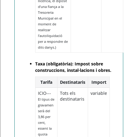
llicència, el dipòsit
d'una fiança a la
Tresoreria
Municipal en el
moment de
realitzar
l’autoliquidació
per a respondre de
dits danys.)
Taxa (obligatòria): Impost sobre
construccions, instal·lacions i obres.
Tarifa
Destinataris
Import
ICIO---
Tots els
variable
destinataris
El tipus de
gravamen
serà del
3,86 per
cent,
essent la
quota