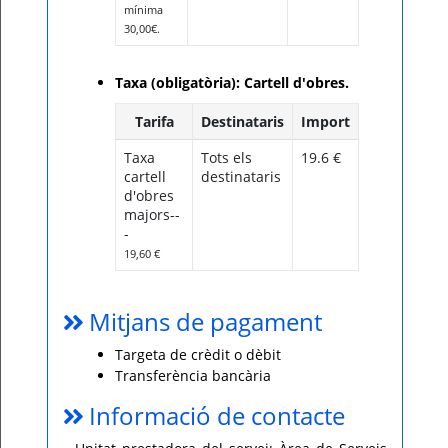
mínima
30,00€.
Taxa (obligatòria): Cartell d'obres.
Tarifa
Destinataris
Import
Taxa
Tots els
19.6 €
cartell
destinataris
d'obres
majors--
-
19,60 €
Mitjans de pagament
Targeta de crèdit o dèbit
Transferència bancària
Informació de contacte