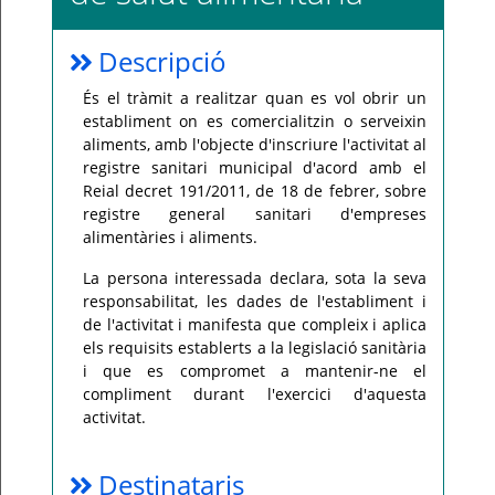
Per
qualsevol
Descripció
consulta
o
incidència,
És el tràmit a realitzar quan es vol obrir un
si
us
establiment on es comercialitzin o serveixin
plau
aliments, amb l'objecte d'inscriure l'activitat al
poseu-
vos
registre sanitari municipal d'acord amb el
en
Reial decret 191/2011, de 18 de febrer, sobre
contacte
amb
registre general sanitari d'empreses
el
vostre
alimentàries i aliments.
ajuntament.
La persona interessada declara, sota la seva
responsabilitat, les dades de l'establiment i
de l'activitat i manifesta que compleix i aplica
els requisits establerts a la legislació sanitària
i que es compromet a mantenir-ne el
compliment durant l'exercici d'aquesta
activitat.
Destinataris