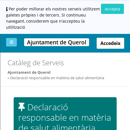
Per poder millorar els nostres serveis utilitzem
Accepta
galetes pròpies i de tercers. Si continueu
navegant, considerem que n'accepteu la
utilització
Ajuntament de Querol
Accedeix
La
Aportar
Carpeta
Altres
Ajuda
Catàleg de Serveis
meva
documentació
ciutadana
carpeta
(altres
Ajuntament de Querol
administracions)
Declaració responsable en matèria de salut alimentària
Declaració
responsable en matèria
Servei
prestat
de salut alimentària
per: