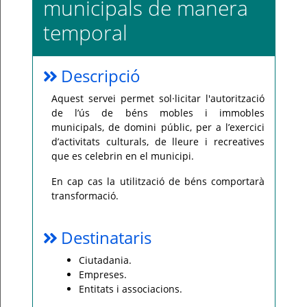
municipals de manera
Per
temporal
qualsevol
consulta
o
incidència,
si
Descripció
us
plau
poseu-
Aquest servei permet sol·licitar l'autorització
vos
en
de l’ús de béns mobles i immobles
contacte
municipals, de domini públic, per a l’exercici
amb
el
d’activitats culturals, de lleure i recreatives
vostre
ajuntament.
que es celebrin en el municipi.
En cap cas la utilització de béns comportarà
transformació.
Destinataris
Ciutadania.
Empreses.
Entitats i associacions.