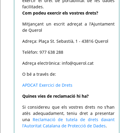
exercir el dret de portabilitat de les dades
facilitades.
Com podeu exercir els vostres drets?
Mitjançant un escrit adreçat a l’Ajuntament
de Querol
Adreça: Plaça St. Sebastià, 1 - 43816 Querol
Telèfon: 977 638 288
Adreça electrònica: info@querol.cat
O bé a través de:
APDCAT Exercici de Drets
Quines vies de reclamació hi ha?
Si considereu que els vostres drets no s’han
atès adequadament, teniu dret a presentar
una
Reclamació de tutela de drets davant
l’Autoritat Catalana de Protecció de Dades
.