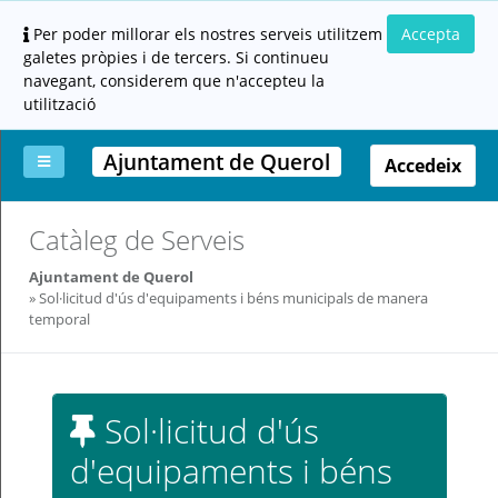
Per poder millorar els nostres serveis utilitzem
Accepta
galetes pròpies i de tercers. Si continueu
navegant, considerem que n'accepteu la
utilització
Ajuntament de Querol
Accedeix
La
Aportar
Carpeta
Altres
Ajuda
Catàleg de Serveis
meva
documentació
ciutadana
carpeta
(altres
Ajuntament de Querol
administracions)
Sol·licitud d'ús d'equipaments i béns municipals de manera
temporal
Sol·licitud d'ús
Servei
d'equipaments i béns
prestat
per: