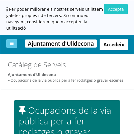
Per poder millorar els nostres serveis utilitzem
Accepta
galetes pròpies i de tercers. Si continueu
navegant, considerem que n'accepteu la
utilització
Ajuntament d'Ulldecona
Accedeix
La
Aportar
Carpeta
Altres
Ajuda
Catàleg de Serveis
meva
documentació
ciutadana
carpeta
(altres
Ajuntament d'Ulldecona
administracions)
Ocupacions de la via pública per a fer rodatges o gravar escenes
Ocupacions de la via
pública per a fer
Servei
prestat
rodatges o gravar
per: