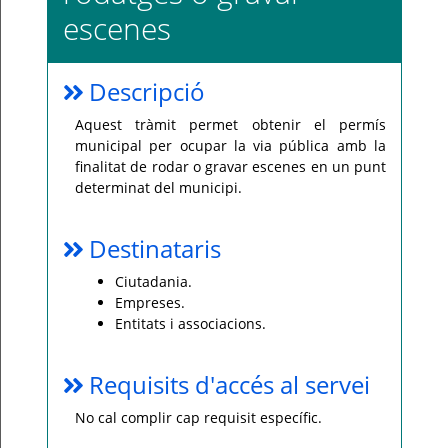
escenes
Per
qualsevol
consulta
o
incidència,
Descripció
si
us
plau
Aquest tràmit permet obtenir el permís
poseu-
municipal per ocupar la via pública amb la
vos
en
finalitat de rodar o gravar escenes en un punt
contacte
amb
determinat del municipi.
el
vostre
ajuntament.
Destinataris
Ciutadania.
Empreses.
Entitats i associacions.
Requisits d'accés al servei
No cal complir cap requisit específic.