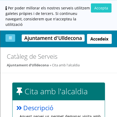
Per poder millorar els nostres serveis utilitzem
Accepta
galetes pròpies i de tercers. Si continueu
navegant, considerem que n'accepteu la
utilització
Ajuntament d'Ulldecona
Accedeix
La
Aportar
Carpeta
Altres
Ajuda
Catàleg de Serveis
meva
documentació
ciutadana
carpeta
(altres
Ajuntament d'Ulldecona
Cita amb l'alcaldia
administracions)
Cita amb l'alcaldia
Servei
Descripció
prestat
per:
Aquest servei us permet demanar visita amb