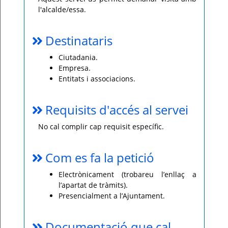
l'alcalde/essa.
Per
qualsevol
consulta
o
Destinataris
incidència,
si
us
Ciutadania.
plau
Empresa.
poseu-
vos
Entitats i associacions.
en
contacte
amb
el
Requisits d'accés al servei
vostre
ajuntament.
No cal complir cap requisit específic.
Com es fa la petició
Electrònicament (trobareu l’enllaç a
l’apartat de tràmits).
Presencialment a l’Ajuntament.
Documentació que cal